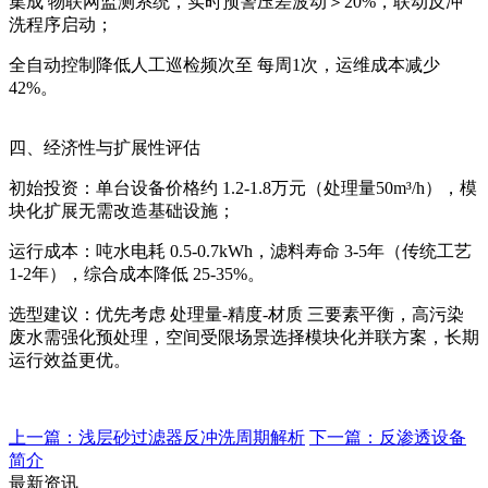
集成 ‌物联网监测系统‌，实时预警压差波动＞‌20%‌，联动反冲
洗程序启动；
全自动控制降低人工巡检频次至 ‌每周1次‌，运维成本减少
‌42%‌。
四、‌经济性与扩展性评估‌
‌初始投资‌：单台设备价格约 ‌1.2-1.8万元‌（处理量50m³/h），模
块化扩展无需改造基础设施；
‌运行成本‌：吨水电耗 ‌0.5-0.7kWh‌，滤料寿命 ‌3-5年‌（传统工艺
1-2年），综合成本降低 ‌25-35%‌。
‌选型建议‌：优先考虑 ‌处理量-精度-材质‌ 三要素平衡，高污染
废水需强化预处理，空间受限场景选择模块化并联方案，长期
运行效益更优。
上一篇：浅层砂过滤器反冲洗周期解析
下一篇：反渗透设备
简介
最新资讯