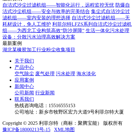
自洁式沙尘过滤机组——智能化运行，远程监控无忧
防爆自
洁式沙尘机组——安全与效率的完美结合
集尘式自洁沙尘过
滤机组——室内安装的理想选择
自洁式沙尘过滤机组——无
耗材设计，免人工维护
利菲尔特LFZS系列自洁式沙尘过滤机
组——为西北工业构筑高效“防沙屏障”
生活一体化污水处理
设备：分散污水治理高效解决方案
最新案例
湖北某橡胶加工行业粉尘收集项目
关于我们
产品中心
空气除尘
废气处理
污水处理
海水淡化
应用案例
新闻中心
公司新闻
行业新闻
联系我们
热线咨询电话：
15516555153
公司地址：新乡市牧野区宏力大道9号利菲尔特大厦
Copyright © 2025 利菲尔特（商标：聚腾宝能） 版权所有
豫ICP备18000213号-15
XML地图