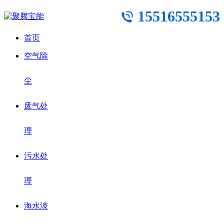
15516555153
首页
空气除
尘
废气处
理
污水处
理
海水淡