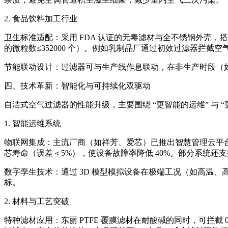
2. 食品饮料加工行业
卫生标准适配：采用 FDA 认证的无毒滤材与全不锈钢外壳，搭配 “初效
的微粒数≤352000 个）。例如乳制品厂通过初效过滤器拦截
节能联动设计：过滤器可与生产线作息联动，在非生产时段（如夜间
四、技术革新：智能化与可持续化双驱动
自洁式空气过滤器的性能升级，主要围绕 “更智能的运维” 与 
1. 智能运维系统
物联网集成：主流厂商（如祥芳、爱芯）已推出智慧管理云平台，
芯寿命（误差＜5%），使设备故障率降低 40%。部分系统还
数字孪生技术：通过 3D 模型模拟设备在极端工况（如高温
标。
2. 材料与工艺突破
特种滤材应用：东丽 PTFE 覆膜滤材在耐酸碱的同时，可拦截