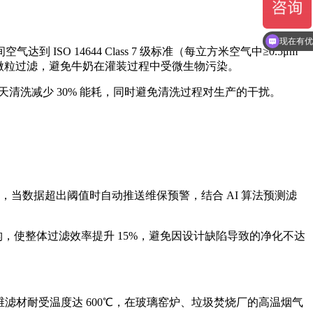
可以介绍
现在有优
ISO 14644 Class 7 级标准（每立方米空气中≥0.5μm
 级微粒过滤，避免牛奶在灌装过程中受微生物污染。
天清洗减少 30% 能耗，同时避免清洗过程对生产的干扰。
，当数据超出阈值时自动推送维保预警，结合 AI 算法预测滤
，使整体过滤效率提升 15%，避免因设计缺陷导致的净化不达
纤维滤材耐受温度达 600℃，在玻璃窑炉、垃圾焚烧厂的高温烟气