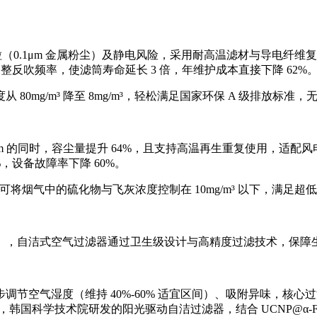
粒（0.1μm 金属粉尘）及静电风险，采用耐高温滤材与导电纤
整反吹频率，使滤筒寿命延长 3 倍，年维护成本直接下降 62%
0mg/m³ 降至 8mg/m³，轻松满足国家环保 A 级排放标准
μm 的同时，容尘量提升 64%，且支持高温再生重复使用，适
，设备故障率下降 60%。
，可将烟气中的硫化物与飞灰浓度控制在 10mg/m³ 以下，满足
），自洁式空气过滤器通过卫生级设计与高精度过滤技术，保障
气湿度（维持 40%-60% 适宜区间）、吸附异味，核心过滤环节
，韩国科学技术院研发的阳光驱动自洁过滤器，结合 UCNP@α-Fe