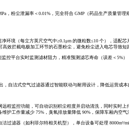
.6MPa，粉尘泄漏率＜0.01%，完全符合 GMP（药品生产质
 级超净环境（每立方英尺空气中≥0.1μm 的微粒数≤10 个）
）可高效拦截电极加工环节的石墨粉尘，避免粉尘进入电芯导致短
智能监控平台实时监测滤材阻力，精准预测滤芯寿命（误差＜5%）
求突出，自洁式空气过滤器通过智能联动与耐用设计，降低运营成
远程监控功能，可自动识别积尘程度并启动清洗，同时实时上传 P
维护工作量减少 75%，臭氧排放量降低 90%，保障车厢内空气
器（如利菲尔特相关机型），单台设备可处理 8000m³/min 