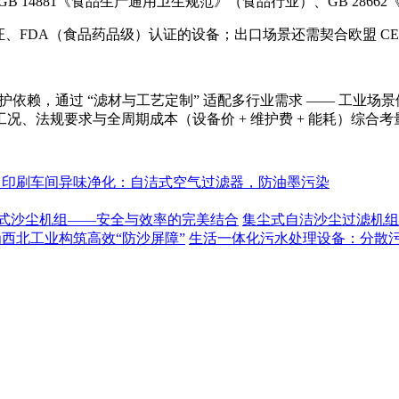
、GB 14881《食品生产通用卫生规范》（食品行业）、GB 28
度认证、FDA（食品药品级）认证的设备；出口场景还需契合欧盟 CE
维护依赖，通过 “滤材与工艺定制” 适配多行业需求 —— 工业
、法规要求与全周期成本（设备价 + 维护费 + 能耗）综合
：印刷车间异味净化：自洁式空气过滤器，防油墨污染
式沙尘机组——安全与效率的完美结合
集尘式自洁沙尘过滤机组
为西北工业构筑高效“防沙屏障”
生活一体化污水处理设备：分散