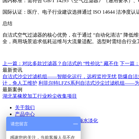
国内标准：需符合 GB/T 14295《空气过滤器》（通用要求）
国际认证：医疗、电子行业建议选择通过 ISO 14644 洁净
总结
自洁式空气过滤器的核心优势，在于通过 “自动化清洁” 降低
全，商用场景追求低耗运维与大流量适配。选型时需结合行业工况
上一篇：对比多款过滤器？自洁式的 “性价比” 藏不住
下一篇
最新资讯
自洁式沙尘过滤机组——智能化运行，远程监控无忧
防爆自洁
计，免人工维护
利菲尔特LFZS系列自洁式沙尘过滤机组——
最新案例
湖北某橡胶加工行业粉尘收集项目
关于我们
产品中心
空气除尘
废气处理
污水处理
海水淡化
请您留言
应用案例
新闻中心
感谢您的关注，当前客服人员不在