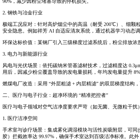
90%，减少因粉尘堵塞导致的停机损失。
2. 钢铁与冶金行业
极端工况应对：针对高炉烟尘中的高温（耐受 200℃）、细颗
安全隐患。例如祥芳 AI 自适应清灰系统，通过机器学习动态调
环保达标价值：某钢厂引入三级梯度过滤系统后，粉尘排放浓度从 8
3. 电力与新能源行业
风电与光伏场景：依托碳纳米管基滤材技术，过滤精度达 0.3
用后，因减少粉尘覆盖导致的发电量损耗，年均发电量提升 8%
燃煤电厂改造：采用 “外层粗滤 + 内层精滤” 的双层梯度结构
二、医疗与电子行业：超净环境的 “精准把控者”
医疗与电子领域对空气洁净度要求严苛（如无菌、无微粒干扰
1. 医疗洁净空间
手术室与诊疗场景：集成雾化调湿模块与活性炭吸附层，可同步调节空
胶）拦截效率达 99.97%，确保手术室达到百级洁净标准。此外