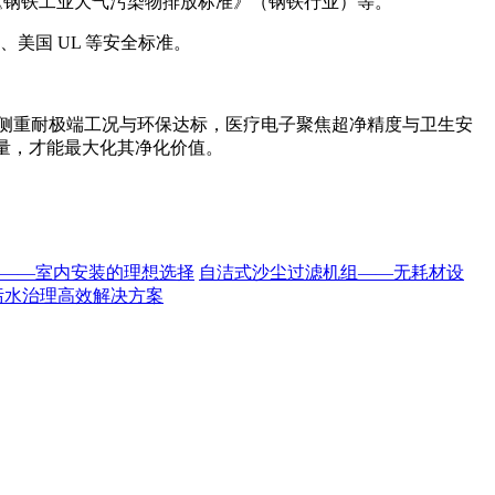
662《钢铁工业大气污染物排放标准》（钢铁行业）等。
、美国 UL 等安全标准。
场景侧重耐极端工况与环保达标，医疗电子聚焦超净精度与卫生安
考量，才能最大化其净化价值。
——室内安装的理想选择
自洁式沙尘过滤机组——无耗材设
污水治理高效解决方案