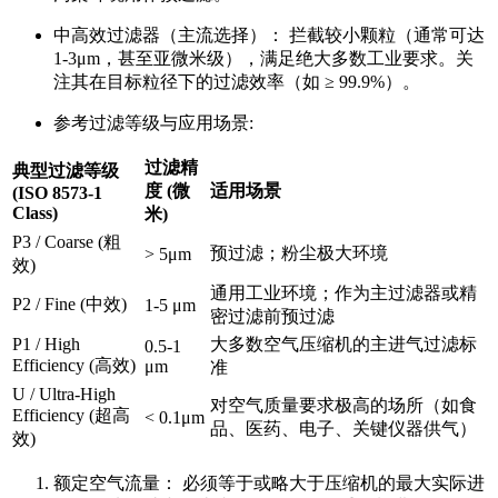
中高效过滤器（主流选择）： 拦截较小颗粒（通常可达
1-3μm，甚至亚微米级），满足绝大多数工业要求。关
注其在目标粒径下的过滤效率（如 ≥ 99.9%）。
参考过滤等级与应用场景:
过滤精
典型过滤等级
度 (微
适用场景
(ISO 8573-1
Class)
米)
P3 / Coarse (粗
预过滤；粉尘极大环境
> 5μm
效)
通用工业环境；作为主过滤器或精
P2 / Fine (中效)
1-5 μm
密过滤前预过滤
P1 / High
大多数空气压缩机的主进气过滤标
0.5-1
Efficiency (高效)
μm
准
U / Ultra-High
对空气质量要求极高的场所（如食
Efficiency (超高
< 0.1μm
品、医药、电子、关键仪器供气）
效)
额定空气流量： 必须等于或略大于压缩机的最大实际进