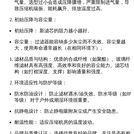
气量。选型过小会造成压降骤增，严重限制进气量，导
致压缩机喘振、能耗飙升、排放温度过高。
初始压降与容尘量：
初始压降： 新滤芯的阻力越小越好。
容尘量： 过滤器能容纳多少灰尘而不失效。容尘量越
大，使用寿命通常越长（在相同环境下）。
滤材品质与结构： 优质的合成纤维（如聚酯）、玻璃纤
维滤材具有高强度、高效率和良好的容尘能力。滤芯结
构（如打褶深度、支撑）影响通量和强度。
环境适应性与防护等级：
防水防油设计： 防止滤材遇水/油失效。防水等级（如IP
等级） 对于户外或潮湿环境很重要。
抗静电设计： 防止静电吸附灰尘或产生安全隐患。
耐温性能： 适应压缩机房的温度波动。
品牌与质量认证： 选择信誉良好的品牌，关注是否有相