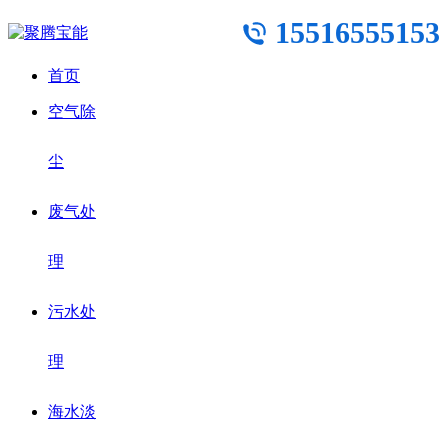
15516555153
首页
空气除
尘
废气处
理
污水处
理
海水淡