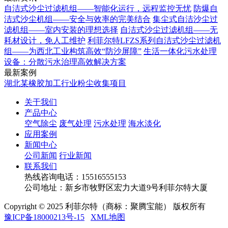
自洁式沙尘过滤机组——智能化运行，远程监控无忧
防爆自
洁式沙尘机组——安全与效率的完美结合
集尘式自洁沙尘过
滤机组——室内安装的理想选择
自洁式沙尘过滤机组——无
耗材设计，免人工维护
利菲尔特LFZS系列自洁式沙尘过滤机
组——为西北工业构筑高效“防沙屏障”
生活一体化污水处理
设备：分散污水治理高效解决方案
最新案例
湖北某橡胶加工行业粉尘收集项目
关于我们
产品中心
空气除尘
废气处理
污水处理
海水淡化
应用案例
新闻中心
公司新闻
行业新闻
联系我们
热线咨询电话：
15516555153
公司地址：新乡市牧野区宏力大道9号利菲尔特大厦
Copyright © 2025 利菲尔特（商标：聚腾宝能） 版权所有
豫ICP备18000213号-15
XML地图