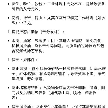
灰尘、粉尘、沙粒： 工业环境中无处不在，是导致设备
磨损的头号元凶。
花粉、纤维、昆虫： 尤其在室外或特定工作环境（如纺
织）中常见。
捕捉液态污染物（部分设计）：
水滴、油雾、气溶胶： 阻止其进入压缩腔，避免乳化、
稀释润滑油、腐蚀部件等问题。高质量的过滤器通常包
含凝聚式滤芯结构。
保护下游部件：
防止磨损： 微小颗粒像砂纸一样磨损进气阀、活塞环/转
子、缸体/腔体、轴承等精密部件，导致效率下降、窜气
量增加、寿命缩短。
防止堵塞与结垢： 污染物会堵塞内部冷却器、管道、阀
门以及后端用气设备（如气动工具、喷枪、精密仪
表）。
保护润滑油： 防止灰尘污染润滑油，保持其清洁度和润