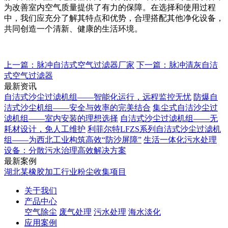
为改善室内空气质量提供了有力的保障。在选择和使用过程
中，我们应充分了解其特点和优势，合理搭配其他净化设备，
共同创造一个清新、健康的生活环境。
上一篇：脉冲自洁式空气过滤器厂家
下一篇：脉冲清灰自洁
式空气过滤器
最新资讯
自洁式沙尘过滤机组——智能化运行，远程监控无忧
防爆自
洁式沙尘机组——安全与效率的完美结合
集尘式自洁沙尘过
滤机组——室内安装的理想选择
自洁式沙尘过滤机组——无
耗材设计，免人工维护
利菲尔特LFZS系列自洁式沙尘过滤机
组——为西北工业构筑高效“防沙屏障”
生活一体化污水处理
设备：分散污水治理高效解决方案
最新案例
湖北某橡胶加工行业粉尘收集项目
关于我们
产品中心
空气除尘
废气处理
污水处理
海水淡化
应用案例