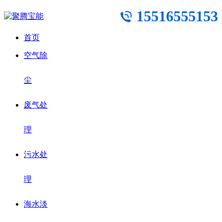
15516555153
首页
空气除
尘
废气处
理
污水处
理
海水淡