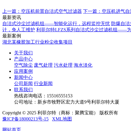
上一篇：空压机前置自洁式空气过滤器
下一篇：空压机进气自
最新资讯
自洁式沙尘过滤机组——智能化运行，远程监控无忧
防爆自洁
计，免人工维护
利菲尔特LFZS系列自洁式沙尘过滤机组——
最新案例
湖北某橡胶加工行业粉尘收集项目
关于我们
产品中心
空气除尘
废气处理
污水处理
海水淡化
应用案例
新闻中心
公司新闻
行业新闻
联系我们
热线咨询电话：
15516555153
公司地址：新乡市牧野区宏力大道9号利菲尔特大厦
Copyright © 2025 利菲尔特（商标：聚腾宝能） 版权所有
豫ICP备18000213号-15
XML地图
网站首页