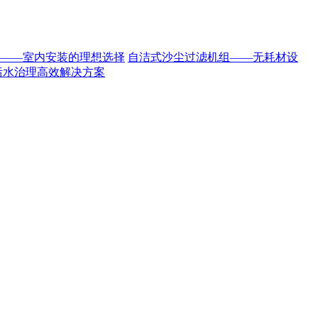
——室内安装的理想选择
自洁式沙尘过滤机组——无耗材设
污水治理高效解决方案