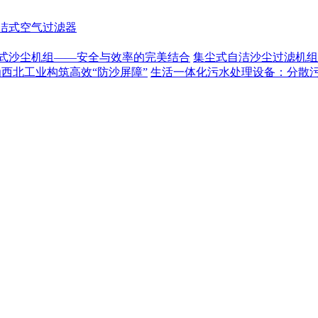
洁式空气过滤器
式沙尘机组——安全与效率的完美结合
集尘式自洁沙尘过滤机组
为西北工业构筑高效“防沙屏障”
生活一体化污水处理设备：分散