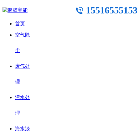
15516555153
首页
空气除
尘
废气处
理
污水处
理
海水淡