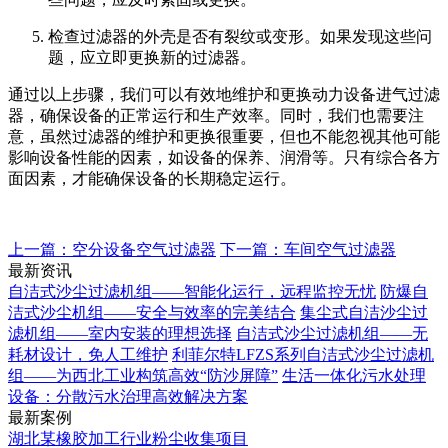
检查过滤器的外壳是否有裂纹或变形。如果发现这些问
题，应立即更换新的过滤器。
通过以上步骤，我们可以有效地维护和更换动力设备进气过滤
器，确保设备的正常运行和生产效率。同时，我们也需要注
意，虽然过滤器的维护和更换很重要，但也不能忽视其他可能
影响设备性能的因素，如设备的保养、润滑等。只有综合各方
面因素，才能确保设备的长期稳定运行。
上一篇：空分设备空气过滤器
下一篇：车间空气过滤器
最新资讯
自洁式沙尘过滤机组——智能化运行，远程监控无忧
防爆自
洁式沙尘机组——安全与效率的完美结合
集尘式自洁沙尘过
滤机组——室内安装的理想选择
自洁式沙尘过滤机组——无
耗材设计，免人工维护
利菲尔特LFZS系列自洁式沙尘过滤机
组——为西北工业构筑高效“防沙屏障”
生活一体化污水处理
设备：分散污水治理高效解决方案
最新案例
湖北某橡胶加工行业粉尘收集项目