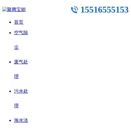
15516555153
首页
空气除
尘
废气处
理
污水处
理
海水淡