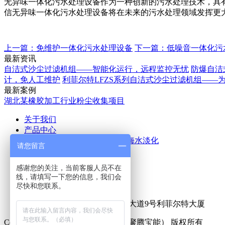
无异味一体化污水处理设备作为一种创新的污水处理技术，具
信无异味一体化污水处理设备将在未来的污水处理领域发挥更
上一篇：免维护一体化污水处理设备
下一篇：低噪音一体化污
最新资讯
自洁式沙尘过滤机组——智能化运行，远程监控无忧
防爆自洁
计，免人工维护
利菲尔特LFZS系列自洁式沙尘过滤机组——
最新案例
湖北某橡胶加工行业粉尘收集项目
关于我们
产品中心
空气除尘
废气处理
污水处理
海水淡化
请您留言
应用案例
新闻中心
感谢您的关注，当前客服人员不在
公司新闻
行业新闻
线，请填写一下您的信息，我们会
联系我们
尽快和您联系。
热线咨询电话：
15516555153
公司地址：新乡市牧野区宏力大道9号利菲尔特大厦
Copyright © 2025 利菲尔特（商标：聚腾宝能） 版权所有