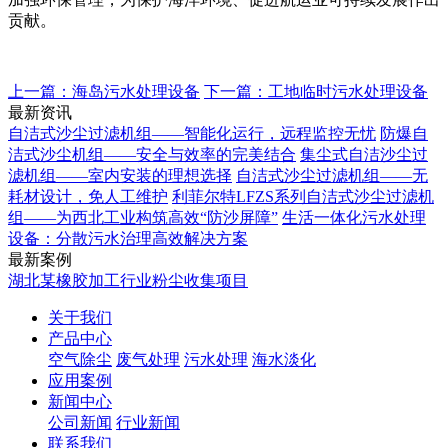
贡献。
上一篇：海岛污水处理设备
下一篇：工地临时污水处理设备
最新资讯
自洁式沙尘过滤机组——智能化运行，远程监控无忧
防爆自
洁式沙尘机组——安全与效率的完美结合
集尘式自洁沙尘过
滤机组——室内安装的理想选择
自洁式沙尘过滤机组——无
耗材设计，免人工维护
利菲尔特LFZS系列自洁式沙尘过滤机
组——为西北工业构筑高效“防沙屏障”
生活一体化污水处理
设备：分散污水治理高效解决方案
最新案例
湖北某橡胶加工行业粉尘收集项目
关于我们
产品中心
空气除尘
废气处理
污水处理
海水淡化
应用案例
新闻中心
公司新闻
行业新闻
联系我们