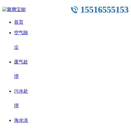
15516555153
首页
空气除
尘
废气处
理
污水处
理
海水淡