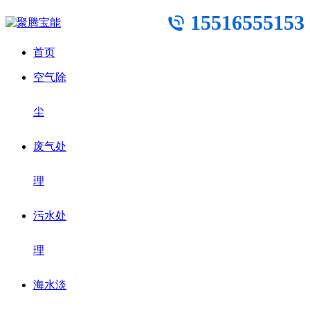
15516555153
首页
空气除
尘
废气处
理
污水处
理
海水淡