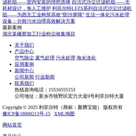
滤机组——室内安装的理想选择
自洁式沙尘过滤机组——无
耗材设计，免人工维护
利菲尔特LFZS系列自洁式沙尘过滤机
组——为西北工业构筑高效“防沙屏障”
生活一体化污水处理
设备：分散污水治理高效解决方案
最新案例
湖北某橡胶加工行业粉尘收集项目
关于我们
产品中心
空气除尘
废气处理
污水处理
海水淡化
应用案例
新闻中心
公司新闻
行业新闻
联系我们
热线咨询电话：
15516555153
公司地址：新乡市牧野区宏力大道9号利菲尔特大厦
Copyright © 2025 利菲尔特（商标：聚腾宝能） 版权所有
豫ICP备18000213号-15
XML地图
网站首页