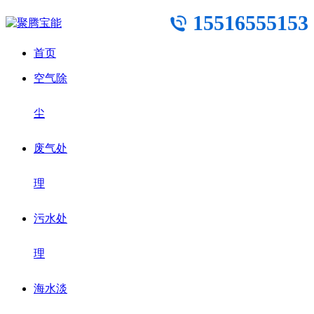
15516555153
首页
空气除
尘
废气处
理
污水处
理
海水淡