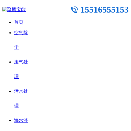
15516555153
首页
空气除
尘
废气处
理
污水处
理
海水淡