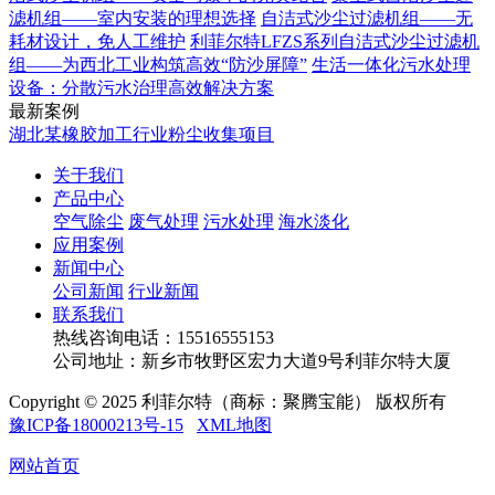
滤机组——室内安装的理想选择
自洁式沙尘过滤机组——无
耗材设计，免人工维护
利菲尔特LFZS系列自洁式沙尘过滤机
组——为西北工业构筑高效“防沙屏障”
生活一体化污水处理
设备：分散污水治理高效解决方案
最新案例
湖北某橡胶加工行业粉尘收集项目
关于我们
产品中心
空气除尘
废气处理
污水处理
海水淡化
应用案例
新闻中心
公司新闻
行业新闻
联系我们
热线咨询电话：
15516555153
公司地址：新乡市牧野区宏力大道9号利菲尔特大厦
Copyright © 2025 利菲尔特（商标：聚腾宝能） 版权所有
豫ICP备18000213号-15
XML地图
网站首页