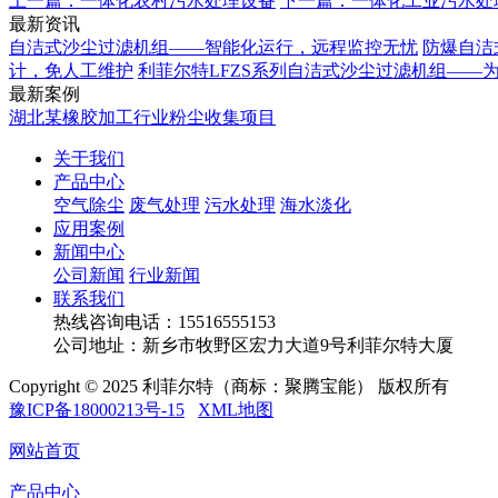
上一篇：一体化农村污水处理设备
下一篇：一体化工业污水处
最新资讯
自洁式沙尘过滤机组——智能化运行，远程监控无忧
防爆自洁
计，免人工维护
利菲尔特LFZS系列自洁式沙尘过滤机组——
最新案例
湖北某橡胶加工行业粉尘收集项目
关于我们
产品中心
空气除尘
废气处理
污水处理
海水淡化
应用案例
新闻中心
公司新闻
行业新闻
联系我们
热线咨询电话：
15516555153
公司地址：新乡市牧野区宏力大道9号利菲尔特大厦
Copyright © 2025 利菲尔特（商标：聚腾宝能） 版权所有
豫ICP备18000213号-15
XML地图
网站首页
产品中心