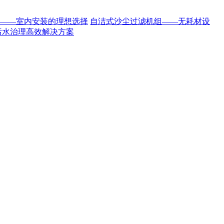
——室内安装的理想选择
自洁式沙尘过滤机组——无耗材设
污水治理高效解决方案