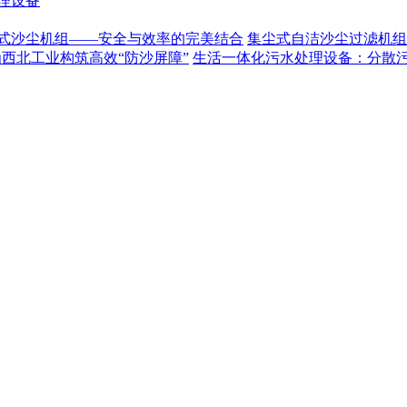
理设备
式沙尘机组——安全与效率的完美结合
集尘式自洁沙尘过滤机组
为西北工业构筑高效“防沙屏障”
生活一体化污水处理设备：分散