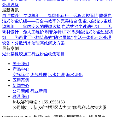
处理设备
最新资讯
自洁式沙尘过滤机组——智能化运行，远程监控无忧
防爆自
洁式沙尘机组——安全与效率的完美结合
集尘式自洁沙尘过
滤机组——室内安装的理想选择
自洁式沙尘过滤机组——无
耗材设计，免人工维护
利菲尔特LFZS系列自洁式沙尘过滤机
组——为西北工业构筑高效“防沙屏障”
生活一体化污水处理
设备：分散污水治理高效解决方案
最新案例
湖北某橡胶加工行业粉尘收集项目
关于我们
产品中心
空气除尘
废气处理
污水处理
海水淡化
应用案例
新闻中心
公司新闻
行业新闻
联系我们
热线咨询电话：
15516555153
公司地址：新乡市牧野区宏力大道9号利菲尔特大厦