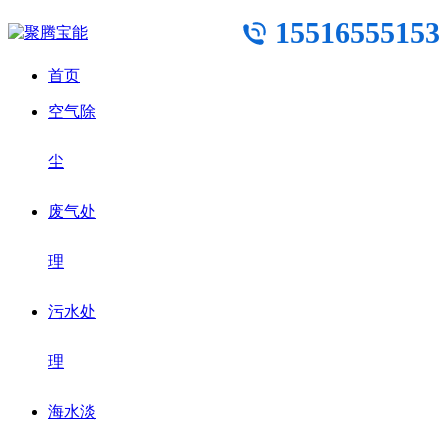
15516555153
首页
空气除
尘
废气处
理
污水处
理
海水淡