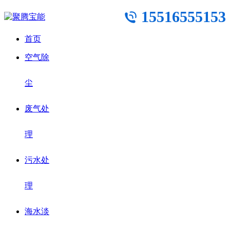
15516555153
首页
空气除
尘
废气处
理
污水处
理
海水淡