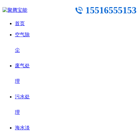
15516555153
首页
空气除
尘
废气处
理
污水处
理
海水淡