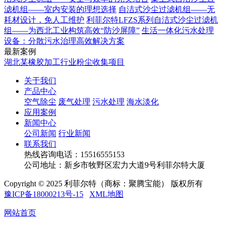
滤机组——室内安装的理想选择
自洁式沙尘过滤机组——无
耗材设计，免人工维护
利菲尔特LFZS系列自洁式沙尘过滤机
组——为西北工业构筑高效“防沙屏障”
生活一体化污水处理
设备：分散污水治理高效解决方案
最新案例
湖北某橡胶加工行业粉尘收集项目
关于我们
产品中心
空气除尘
废气处理
污水处理
海水淡化
应用案例
新闻中心
公司新闻
行业新闻
联系我们
热线咨询电话：
15516555153
公司地址：新乡市牧野区宏力大道9号利菲尔特大厦
Copyright © 2025 利菲尔特（商标：聚腾宝能） 版权所有
豫ICP备18000213号-15
XML地图
网站首页