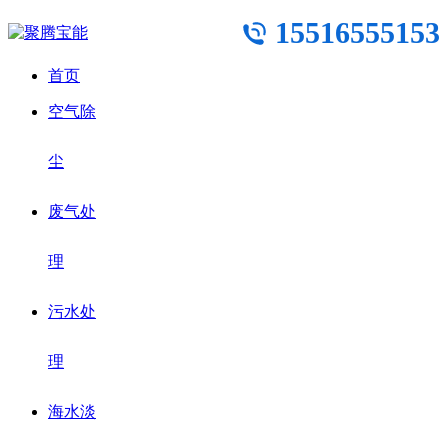
15516555153
首页
空气除
尘
废气处
理
污水处
理
海水淡