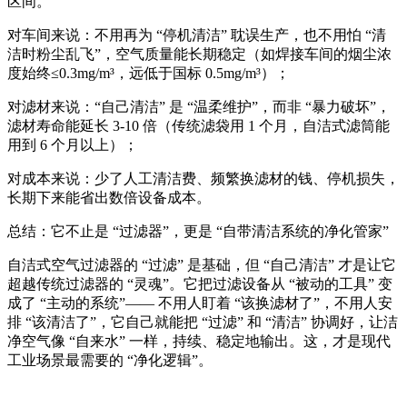
区间。
对车间来说：不用再为 “停机清洁” 耽误生产，也不用怕 “清
洁时粉尘乱飞”，空气质量能长期稳定（如焊接车间的烟尘浓
度始终≤0.3mg/m³，远低于国标 0.5mg/m³）；
对滤材来说：“自己清洁” 是 “温柔维护”，而非 “暴力破坏”，
滤材寿命能延长 3-10 倍（传统滤袋用 1 个月，自洁式滤筒能
用到 6 个月以上）；
对成本来说：少了人工清洁费、频繁换滤材的钱、停机损失，
长期下来能省出数倍设备成本。
总结：它不止是 “过滤器”，更是 “自带清洁系统的净化管家”
自洁式空气过滤器的 “过滤” 是基础，但 “自己清洁” 才是让它
超越传统过滤器的 “灵魂”。它把过滤设备从 “被动的工具” 变
成了 “主动的系统”—— 不用人盯着 “该换滤材了”，不用人安
排 “该清洁了”，它自己就能把 “过滤” 和 “清洁” 协调好，让洁
净空气像 “自来水” 一样，持续、稳定地输出。这，才是现代
工业场景最需要的 “净化逻辑”。