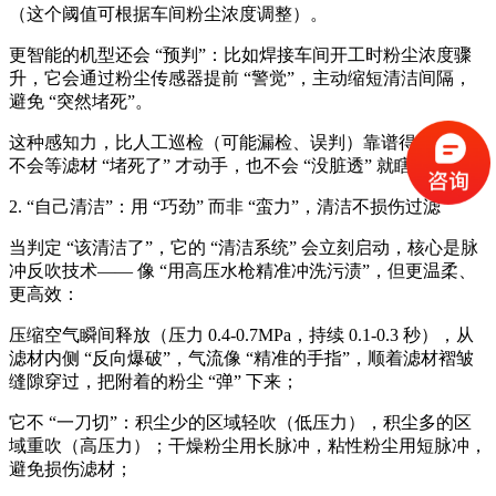
（这个阈值可根据车间粉尘浓度调整）。
更智能的机型还会 “预判”：比如焊接车间开工时粉尘浓度骤
升，它会通过粉尘传感器提前 “警觉”，主动缩短清洁间隔，
避免 “突然堵死”。
这种感知力，比人工巡检（可能漏检、误判）靠谱得多 ——
不会等滤材 “堵死了” 才动手，也不会 “没脏透” 就瞎清洁。
2. “自己清洁”：用 “巧劲” 而非 “蛮力”，清洁不损伤过滤
当判定 “该清洁了”，它的 “清洁系统” 会立刻启动，核心是脉
冲反吹技术—— 像 “用高压水枪精准冲洗污渍”，但更温柔、
更高效：
压缩空气瞬间释放（压力 0.4-0.7MPa，持续 0.1-0.3 秒），从
滤材内侧 “反向爆破”，气流像 “精准的手指”，顺着滤材褶皱
缝隙穿过，把附着的粉尘 “弹” 下来；
它不 “一刀切”：积尘少的区域轻吹（低压力），积尘多的区
域重吹（高压力）；干燥粉尘用长脉冲，粘性粉尘用短脉冲，
避免损伤滤材；