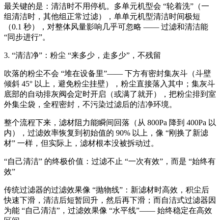
最关键的是：清洁时不用停机。多单元机型会 “轮着洗”（一
组清洁时，其他组正常过滤），单单元机型清洁时间极短
（0.1 秒），对整体风量影响几乎可忽略 —— 过滤和清洁能
“同步进行”。
3. “清洁净”：粉尘 “来多少，走多少”，不残留
吹落的粉尘不会 “堆在设备里”—— 下方有密封集灰斗（斗壁
倾斜 45° 以上，避免粉尘挂壁），粉尘直接落入其中；集灰斗
底部的自动排灰阀会定时开启（或满了就开），把粉尘排到室
外集尘袋，全程密封，不污染过滤后的洁净环境。
整个流程下来，滤材阻力能瞬间回落（从 800Pa 降到 400Pa 以
内），过滤效率恢复到初始值的 90% 以上，像 “刚换了新滤
材” 一样，但实际上，滤材根本没被拆动过。
“自己清洁” 的终极价值：过滤不止 “一次有效”，而是 “始终有
效”
传统过滤器的过滤效果像 “抛物线”：新滤材时高效，积尘后
快速下滑，清洁后短暂回升，然后再下滑；而自洁式过滤器因
为能 “自己清洁”，过滤效果像 “水平线”—— 始终稳定在高效