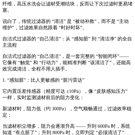
纤维，高压水洗会让滤材受潮结块，反而让下次过滤时更易堵
塞。
说白了，传统过滤器的 “清洁” 是 “被动补救”，而不是 “主动
维护”，过滤效果自然跟着 “时好时坏”。
自洁式过滤器的 “自己清洁”：从 “感知脏” 到 “清洁净” 的全自
主流程
自洁式过滤器的 “自己清洁”，是一套完整的 “智能闭环”——
它像有 “触觉” 和 “行动力”，能精准判断 “该清洁了”，还能高
效完成清洁，全程不用人插手。
1. “感知脏”：比人更敏感的 “脏污雷达”
它内置压差传感器（精度可达 ±10Pa），像 “皮肤感知压力”
一样，实时监测滤材前后的阻力变化：
新滤材时，阻力低（约 300Pa），空气顺畅通过，过滤效率稳
定；
当滤材积尘增多，阻力会逐渐升高 —— 升到 600Pa 时，系统
知道 “有点脏了”；升到 800Pa 时，立即判定 “必须清洁了”