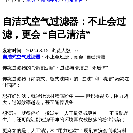
当前位置：
主页
>
新闻中心
>
行业新闻
>
自洁式空气过滤器：不止会过
滤，更会 “自己清洁”
发布时间：2025-08-16 浏览人数：
0
自洁式空气过滤器
：不止会过滤，更会 “自己清洁”
传统过滤器的 “清洁困境”：过滤与清洁是 “矛盾体”
传统过滤器（如袋式、板式滤网）的 “过滤” 和 “清洁” 始终在
“打架”：
想好好过滤，就得让滤材积满粉尘 —— 但积得越多，阻力越
大，过滤效率越差，甚至逼停设备；
想清洁，就得停机、拆滤材、人工刷洗或更换 —— 不仅耽误
生产，还可能让刚过滤干净的环境再次被散落的粉尘污染；
更麻烦的是，人工清洁常 “用力过猛”：硬刷擦洗会刮破滤材