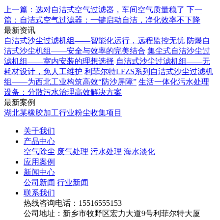
上一篇：选对自洁式空气过滤器，车间空气质量稳了
下一
篇：自洁式空气过滤器：一键启动自洁，净化效率不下降
最新资讯
自洁式沙尘过滤机组——智能化运行，远程监控无忧
防爆自
洁式沙尘机组——安全与效率的完美结合
集尘式自洁沙尘过
滤机组——室内安装的理想选择
自洁式沙尘过滤机组——无
耗材设计，免人工维护
利菲尔特LFZS系列自洁式沙尘过滤机
组——为西北工业构筑高效“防沙屏障”
生活一体化污水处理
设备：分散污水治理高效解决方案
最新案例
湖北某橡胶加工行业粉尘收集项目
关于我们
产品中心
空气除尘
废气处理
污水处理
海水淡化
应用案例
新闻中心
公司新闻
行业新闻
联系我们
热线咨询电话：
15516555153
公司地址：新乡市牧野区宏力大道9号利菲尔特大厦