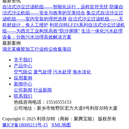
最新资讯
自洁式沙尘过滤机组——智能化运行，远程监控无忧
防爆自
洁式沙尘机组——安全与效率的完美结合
集尘式自洁沙尘过
滤机组——室内安装的理想选择
自洁式沙尘过滤机组——无
耗材设计，免人工维护
利菲尔特LFZS系列自洁式沙尘过滤机
组——为西北工业构筑高效“防沙屏障”
生活一体化污水处理
设备：分散污水治理高效解决方案
最新案例
湖北某橡胶加工行业粉尘收集项目
关于我们
产品中心
空气除尘
废气处理
污水处理
海水淡化
应用案例
新闻中心
公司新闻
行业新闻
联系我们
热线咨询电话：
15516555153
公司地址：新乡市牧野区宏力大道9号利菲尔特大厦
Copyright © 2025 利菲尔特（商标：聚腾宝能） 版权所有
豫ICP备18000213号-15
XML地图