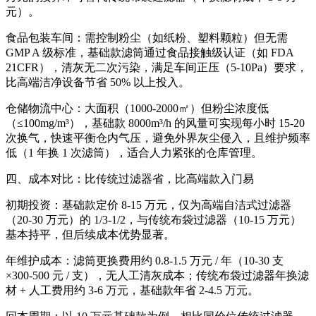
元）。
食品包装车间：需控制粉尘（如纸粉、塑料颗粒）但无需
GMP A 级标准，基础款滤筒通过食品接触级认证（如 FDA
21CFR），清灰无二次污染，满足车间正压（5-10Pa）要求，
比高端洁净设备节省 50% 以上投入。
仓储物流中心：大面积（1000-2000㎡）但粉尘浓度低
（≤100mg/m³），基础款 8000m³/h 的风量可实现每小时 15-20
次换气，快速平衡仓内气压，避免外界灰尘侵入，且维护频率
低（1 年换 1 次滤筒），适合人力紧张的仓库管理。
四、成本对比：比传统过滤器省，比高端款入门易
初期投资：基础款定价 8-15 万元，仅为高端自洁式过滤器
（20-30 万元）的 1/3-1/2，与传统布袋过滤器（10-15 万元）
基本持平，但后续成本优势显著。
年维护成本：滤筒更换费用约 0.8-1.5 万元 / 年（10-30 支
×300-500 元 / 支），无人工清灰成本；传统布袋过滤器年换滤
材 + 人工费用约 3-6 万元，基础款年省 2-4.5 万元。