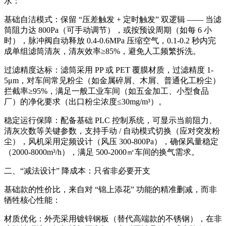
水：
基础自洁模式：保留 “压差触发 + 定时触发” 双逻辑 —— 当滤
筒阻力达 800Pa（可手动调节），或按预设周期（如每 6 小
时），脉冲阀自动释放 0.4-0.6MPa 压缩空气，0.1-0.2 秒内完
成单组滤筒清灰，清灰效率≥85%，避免人工频繁拆洗。
过滤精度达标：滤筒采用 PP 或 PET 覆膜材质，过滤精度 1-
5μm，对车间常见粉尘（如金属碎屑、木屑、普通化工粉尘）
拦截率≥95%，满足一般工业车间（如五金加工、小型食品
厂）的净化要求（出口粉尘浓度≤30mg/m³）。
稳定运行保障：配备基础 PLC 控制系统，可显示当前阻力、
清灰次数等关键参数，支持手动 / 自动模式切换（应对突发粉
尘），风机采用定频设计（风压 300-800Pa），确保风量稳定
（2000-8000m³/h），满足 500-2000㎡车间的换气需求。
二、“减法设计” 降成本：只省非必要开支
基础款的性价比，来自对 “锦上添花” 功能的精准删减，而非
牺牲核心性能：
材质优化：外壳采用镀锌钢板（替代高端款的不锈钢），在非