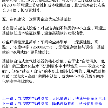
回本周期：以 10 万元基础款为例，相比同价位传统过滤器，
约 2-3 年即可通过节省维护成本收回差价，且滤筒寿命比布袋
长 3-4 倍，长期更划算。
五、选购建议：这两类企业优先选基础款
首次尝试自洁式设备：对自洁功能不熟悉的中小企业，可通过
基础款低成本验证效果，避免高端款的功能浪费。
粉尘环境稳定且简单：车间粉尘类型单一（无腐蚀性、高
温）、浓度中等（≤500mg/m³），无需复杂监控与调控，基础
款的 “够用就好” 更具性价比。
基础款自洁式空气过滤器的核心价值，在于让 “自动清灰、低
维护” 的工业净化技术下沉到更多中小型场景 —— 不追求 “全
能”，但在 “过滤 + 自洁” 的本职上做到扎实可靠，用亲民价格
打破 “自洁式 = 高价” 的固有认知，成为中小企业升级车间净
化的高性价比跳板。
上一篇：自洁式空气过滤器：大风量设计，快速平衡车间气压
下一篇：自洁式空气过滤器：降低设备损耗，延长使用寿命