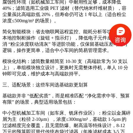
腐蚀性环境（如机械加工车间）中耐用性足够，成本降低
40%；滤筒选用工业级 PET 滤材（替代纳米纤维材质），容
尘量虽比高端款低 20%，但寿命仍可达 1 年以上（适合粉尘
浓度≤500mg/m³ 的场景）。
简化智能模块：省去物联网远程监控、能耗分析等功能，改为
本地控制柜操作（旋钮 + 指示灯），降低电子元件成本；取
消 “粉尘浓度联动清灰” 等进阶功能，仅保留基础压差与定时
逻辑，操作更简单，适合中小车间的简易管理需求。
模块化结构：滤筒数量精简至 10-30 支（高端款常为 50 支以
上），单组模块独立设计，更换时无需整体停机，单人 10 分
钟即可完成，维护成本与高端款持平。
三、适配场景：这些车间选基础款更划算
基础款并非 “低配劣质”，而是精准匹配 “净化需求中等、预算
有限” 的场景，典型适用场景包括：
中小型机械加工车间（如车床、铣床作业区）：粉尘以金属碎
屑为主（粒径 2-10μm），浓度≤300mg/m³，基础款 1-5μm 的
过滤精度完全覆盖，且无需防爆、耐高温等特殊设计，8-12
万元的预算即可替代传统布袋过滤器（年换滤材成本 3-5 万