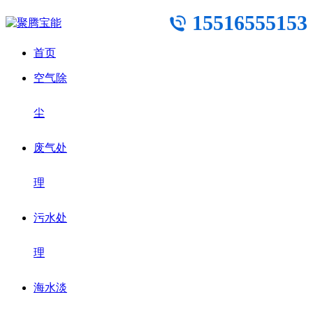
15516555153
首页
空气除
尘
废气处
理
污水处
理
海水淡