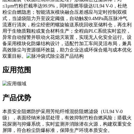
≤1μm竹粉拦截率达99.9%，同时阻燃等级达UL94 V-0，杜绝
粉尘自燃隐患；智能清灰模块融合压差感应与定时控制双模
式，当滤袋阻力升至设定阈值，自动触发0.4MPa高压脉冲气
流逐行清灰，粉尘经密闭螺旋输送系统回收至储料仓，再生利
用于生物质颗粒或复合材料生产；全程由PLC系统实时监控，
异常自动报警并联动火花熄灭装置，实现无人化安全运行。设
备采用模块化防爆结构设计，适配竹加工车间灵活布局，兼具
高效除尘与资源循环效益，助力企业达成环保合规与成本优化
双重目标。
应用范围
产品优势
本质安全阻燃防护采用芳纶纤维混纺阻燃滤袋（UL94 V-0
级），表面经纳米涂层处理，有效抑制竹粉自燃风险；搭载火
花探测与抑爆系统，实时监测并消除潜在火源，构建双重安全
屏障，符合粉尘防爆标准，保障生产环境本质安全。