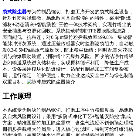
袋式除尘器
专为竹制品锯切、打磨工序开发的袋式除尘设备，
针对竹粉粒径细微、易飘散且具自燃倾向的特性，采用“阻燃
滤材+动态清灰+智能防控”三位一体技术架构，实现竹粉尘的
安全捕集与资源化回收。系统搭载特制PTFE覆膜阻燃滤袋，
表面能低、抗粘连，对0.5μm级竹粉拦截效率≥99.8%；集成智
能脉冲清灰系统，通过压差传感器实时监测滤袋阻力，自动触
发0.3-0.5MPa高压气流反吹，防止粉尘板结；同时配置火花探
测与抑爆联动装置，消除粉尘云爆炸风险。回收的洁净竹粉经
密闭输送系统进入储料仓，实现原料循环利用，降低生产成
本。设备采用模块化防爆设计，适配竹制品加工车间复杂布
局，运行稳定，维护便捷，助力企业达成安全生产与绿色制造
双重目标。
工作原理
本系统专为解决竹制品锯切、打磨工序中竹粉细度高、易飘散
及自燃风险而设计，采用“多阶式净化工艺+智能安防控”集成
方案，精准匹配竹加工除尘需求。含尘气流经不锈钢预处理格
栅初步拦截粗大竹屑后，进入核心过滤区，特制芳纶纤维混纺
阻燃滤袋（表面经纳米涂层处理）形成精密过滤屏障，对