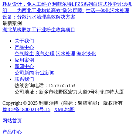
耗材设计，免人工维护
利菲尔特LFZS系列自洁式沙尘过滤机
组——为西北工业构筑高效“防沙屏障”
生活一体化污水处理
设备：分散污水治理高效解决方案
最新案例
湖北某橡胶加工行业粉尘收集项目
关于我们
产品中心
空气除尘
废气处理
污水处理
海水淡化
应用案例
新闻中心
公司新闻
行业新闻
联系我们
热线咨询电话：
15516555153
公司地址：新乡市牧野区宏力大道9号利菲尔特大厦
Copyright © 2025 利菲尔特（商标：聚腾宝能） 版权所有
豫ICP备18000213号-15
XML地图
网站首页
产品中心