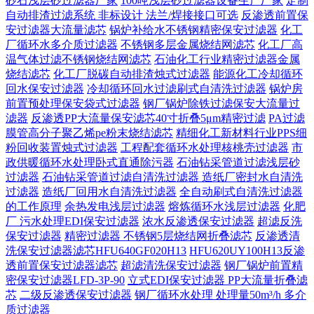
砂石浅层砂过滤器厂家
100吨浅层砂过滤器设备生产厂家
定制
自动排渣过滤系统 非标设计 法兰/焊接接口可选‌
反渗透前置保
安过滤器大流量滤芯
锅炉补给水不锈钢精密保安过滤器
化工
厂循环水多介质过滤器
不锈钢多层金属烧结网滤芯
化工厂高
温气体过滤不锈钢烧结网滤芯
石油化工行业精密过滤器金属
烧结滤芯
化工厂脱碳自动排渣烛式过滤器
能源化工冷却循环
回水保安过滤器
冷却循环回水过滤刷式自清洗过滤器
锅炉房
前置预处理保安袋式过滤器
钢厂锅炉除铁过滤保安大流量过
滤器
反渗透PP大流量保安滤芯40寸折叠5μm精密过滤
PA过滤
膜管高分子聚乙烯pe粉末烧结滤芯
精细化工新材料行业PPS细
粉回收装置烛式过滤器
工程配套循环水处理核桃壳过滤器
市
政供暖循环水处理卧式直通除污器
石油钻采管道过滤浅层砂
过滤器
石油钻采管道过滤自清洗过滤器
造纸厂密封水自清洗
过滤器
造纸厂回用水自清洗过滤器
全自动刷式自清洗过滤器
的工作原理
余热发电浅层过滤器
熔炼循环水浅层过滤器
化肥
厂 污水处理EDI保安过滤器
浓水反渗透保安过滤器
超滤反洗
保安过滤器
精密过滤器 不锈钢5层烧结网折叠滤芯
反渗透清
洗保安过滤器滤芯HFU640GF020H13
HFU620UY100H13反渗
透前置保安过滤器滤芯
超滤清洗保安过滤器
钢厂锅炉前置精
密保安过滤器LFD-3P-90
立式EDI保安过滤器 PP大流量折叠滤
芯
二级反渗透保安过滤器
钢厂循环水处理 处理量50m³/h 多介
质过滤器