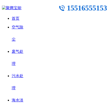
15516555153
首页
空气除
尘
废气处
理
污水处
理
海水淡