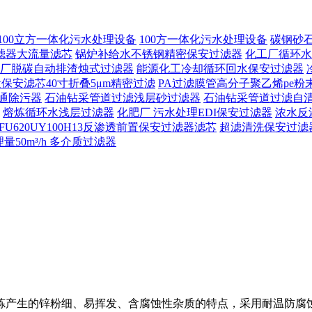
100立方一体化污水处理设备
100方一体化污水处理设备
碳钢砂
滤器大流量滤芯
锅炉补给水不锈钢精密保安过滤器
化工厂循环水
厂脱碳自动排渣烛式过滤器
能源化工冷却循环回水保安过滤器
保安滤芯40寸折叠5μm精密过滤
PA过滤膜管高分子聚乙烯pe粉
通除污器
石油钻采管道过滤浅层砂过滤器
石油钻采管道过滤自
熔炼循环水浅层过滤器
化肥厂 污水处理EDI保安过滤器
浓水反
FU620UY100H13反渗透前置保安过滤器滤芯
超滤清洗保安过滤
50m³/h 多介质过滤器
炼产生的锌粉细、易挥发、含腐蚀性杂质的特点，采用耐温防腐