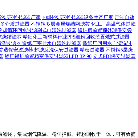
石浅层砂过滤器厂家
100吨浅层砂过滤器设备生产厂家
定制自动
多介质过滤器
不锈钢多层金属烧结网滤芯
化工厂高温气体过滤
冷却循环回水过滤刷式自清洗过滤器
锅炉房前置预处理保安袋
末烧结滤芯
精细化工新材料行业PPS细粉回收装置烛式过滤器
清洗过滤器
造纸厂密封水自清洗过滤器
造纸厂回用水自清洗过
渗透保安过滤器
超滤反洗保安过滤器
精密过滤器 不锈钢5层烧
器
钢厂锅炉前置精密保安过滤器LFD-3P-90
立式EDI保安过滤器
蚀滤袋，集成烟气降温、粉尘拦截、锌粉回收于一体，可有效捕