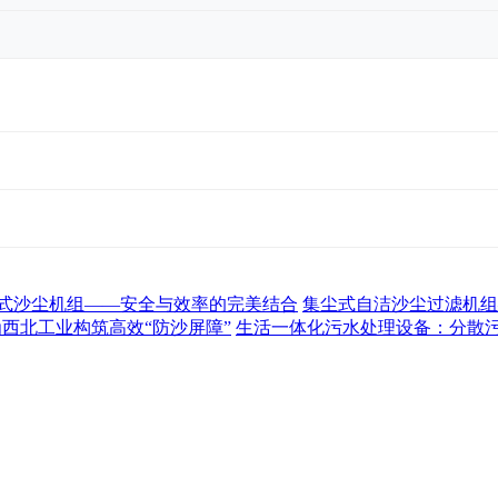
式沙尘机组——安全与效率的完美结合
集尘式自洁沙尘过滤机组
为西北工业构筑高效“防沙屏障”
生活一体化污水处理设备：分散