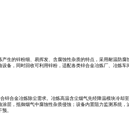
炼产生的锌粉细、易挥发、含腐蚀性杂质的特点，采用耐温防腐
蚀设备，同时回收可利用锌粉，适配各类锌合金冶炼厂、冶炼车
，贴合锌合金冶炼除尘需求。冶炼高温含尘烟气先经降温模块冷却
蚀涂层，抵御烟气中腐蚀性杂质侵蚀；设备内置阻力监测系统，
干预。