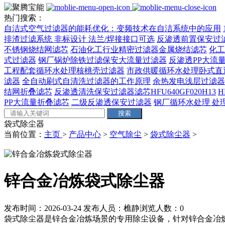
热门搜索：
自洁式空气过滤器的能耗优化：变频技术在自洁系统中的应用
排渣过滤系统 非标设计 法兰/焊接接口可选‌
反渗透前置保安过
不锈钢烧结网滤芯
石油化工行业精密过滤器金属烧结滤芯
化工
式过滤器
钢厂锅炉除铁过滤保安大流量过滤器
反渗透PP大流量
工程配套循环水处理核桃壳过滤器
市政供暖循环水处理卧式直
滤器
全自动刷式自清洗过滤器的工作原理
余热发电浅层过滤器
结网折叠滤芯
反渗透清洗保安过滤器滤芯HFU640GF020H13
H
PP大流量折叠滤芯
二级反渗透保安过滤器
钢厂循环水处理 处理量
袋式除尘器
当前位置：
主页
>
产品中心
>
空气除尘
>
袋式除尘器
>
锌合金冶炼袋式除尘器
发布时间：2026-03-24
发布人员：樵静
浏览人数：
0
袋式除尘器是锌合金冶炼场景的专用除尘设备，针对锌合金冶