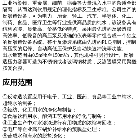
工业污染物、重金属、细菌、病毒等大量混入水中的杂质全部
隔离，从而达到饮用规定的理化指标及卫生标准。公司生产的
反渗透设备，可为电力、冶金、轻工、汽车、半导体、化工、
制药、食品、医疗卫生等行业提供高品质的纯水，该设备具有
结构紧凑、质量高、价格低的特点、采用最先进的反渗透膜，
高效率、低噪音的高压泵及准确的仪表等零件组合成一个独立
的反渗透设备系统。整个反渗透系统由先进的PLC控制，控制
高压泵的启停、自动高低压保护及自动快速冲洗等功能。
出水量范围由0.5m³/h至150m³/h，其他规格可另行设计。反渗
透压力容器可选为不锈钢或者玻璃钢材质，反渗透膜采用聚酰
胺复合膜。
应用范围
①反渗透装置应用于电子、工业、医药、食品等工业中纯水、
超纯水的制备；
②轻纺、化工用水的净化与制备；
③食品饮料用水、酿酒工艺用水的净化与制备；
④工业生产中对水溶液进行有用物质的浓缩与回收；
⑤电厂等企业高压锅炉补给水的预脱盐处理；
⑥苦咸水和海水的脱盐淡化；