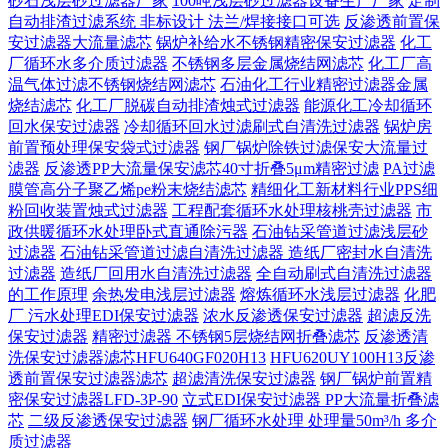
砂石浅层砂过滤器厂家
100吨浅层砂过滤器设备生产厂家
定制
自动排渣过滤系统 非标设计 法兰/焊接接口可选‌
反渗透前置保
安过滤器大流量滤芯
锅炉补给水不锈钢精密保安过滤器
化工
厂循环水多介质过滤器
不锈钢多层金属烧结网滤芯
化工厂高
温气体过滤不锈钢烧结网滤芯
石油化工行业精密过滤器金属
烧结滤芯
化工厂脱碳自动排渣烛式过滤器
能源化工冷却循环
回水保安过滤器
冷却循环回水过滤刷式自清洗过滤器
锅炉房
前置预处理保安袋式过滤器
钢厂锅炉除铁过滤保安大流量过
滤器
反渗透PP大流量保安滤芯40寸折叠5μm精密过滤
PA过滤
膜管高分子聚乙烯pe粉末烧结滤芯
精细化工新材料行业PPS细
粉回收装置烛式过滤器
工程配套循环水处理核桃壳过滤器
市
政供暖循环水处理卧式直通除污器
石油钻采管道过滤浅层砂
过滤器
石油钻采管道过滤自清洗过滤器
造纸厂密封水自清洗
过滤器
造纸厂回用水自清洗过滤器
全自动刷式自清洗过滤器
的工作原理
余热发电浅层过滤器
熔炼循环水浅层过滤器
化肥
厂 污水处理EDI保安过滤器
浓水反渗透保安过滤器
超滤反洗
保安过滤器
精密过滤器 不锈钢5层烧结网折叠滤芯
反渗透清
洗保安过滤器滤芯HFU640GF020H13
HFU620UY100H13反渗
透前置保安过滤器滤芯
超滤清洗保安过滤器
钢厂锅炉前置精
密保安过滤器LFD-3P-90
立式EDI保安过滤器 PP大流量折叠滤
芯
二级反渗透保安过滤器
钢厂循环水处理 处理量50m³/h 多介
质过滤器