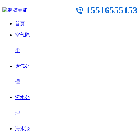
15516555153
首页
空气除
尘
废气处
理
污水处
理
海水淡