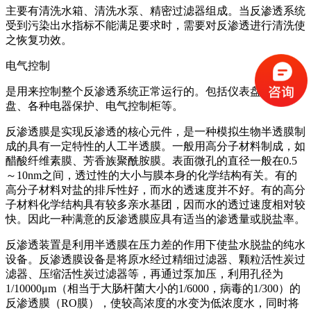
主要有清洗水箱、清洗水泵、精密过滤器组成。当反渗透系统
受到污染出水指标不能满足要求时，需要对反渗透进行清洗使
之恢复功效。
电气控制
是用来控制整个反渗透系统正常运行的。包括仪表盘、控制
盘、各种电器保护、电气控制柜等。
反渗透膜是实现反渗透的核心元件，是一种模拟生物半透膜制
成的具有一定特性的人工半透膜。一般用高分子材料制成，如
醋酸纤维素膜、芳香族聚酰胺膜。表面微孔的直径一般在0.5
～10nm之间，透过性的大小与膜本身的化学结构有关。有的
高分子材料对盐的排斥性好，而水的透速度并不好。有的高分
子材料化学结构具有较多亲水基团，因而水的透过速度相对较
快。因此一种满意的反渗透膜应具有适当的渗透量或脱盐率。
反渗透装置是利用半透膜在压力差的作用下使盐水脱盐的纯水
设备。反渗透膜设备是将原水经过精细过滤器、颗粒活性炭过
滤器、压缩活性炭过滤器等，再通过泵加压，利用孔径为
1/10000μm（相当于大肠杆菌大小的1/6000，病毒的1/300）的
反渗透膜（RO膜），使较高浓度的水变为低浓度水，同时将