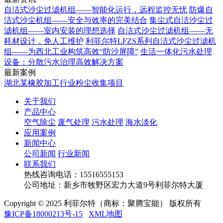
自洁式沙尘过滤机组——智能化运行，远程监控无忧
防爆自
洁式沙尘机组——安全与效率的完美结合
集尘式自洁沙尘过
滤机组——室内安装的理想选择
自洁式沙尘过滤机组——无
耗材设计，免人工维护
利菲尔特LFZS系列自洁式沙尘过滤机
组——为西北工业构筑高效“防沙屏障”
生活一体化污水处理
设备：分散污水治理高效解决方案
最新案例
湖北某橡胶加工行业粉尘收集项目
关于我们
产品中心
空气除尘
废气处理
污水处理
海水淡化
应用案例
新闻中心
公司新闻
行业新闻
联系我们
热线咨询电话：
15516555153
公司地址：新乡市牧野区宏力大道9号利菲尔特大厦
Copyright © 2025 利菲尔特（商标：聚腾宝能） 版权所有
豫ICP备18000213号-15
XML地图