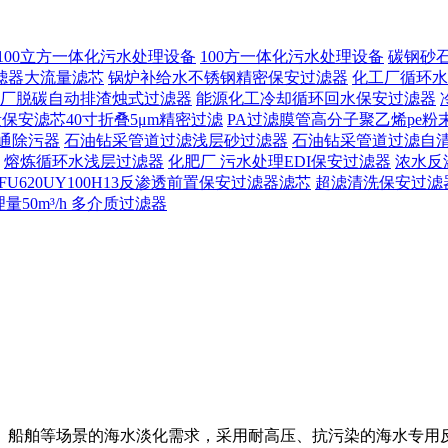
100立方一体化污水处理设备
100方一体化污水处理设备
碳钢砂
滤器大流量滤芯
锅炉补给水不锈钢精密保安过滤器
化工厂循环水
厂脱碳自动排渣烛式过滤器
能源化工冷却循环回水保安过滤器
保安滤芯40寸折叠5μm精密过滤
PA过滤膜管高分子聚乙烯pe粉
通除污器
石油钻采管道过滤浅层砂过滤器
石油钻采管道过滤自
熔炼循环水浅层过滤器
化肥厂 污水处理EDI保安过滤器
浓水反
FU620UY100H13反渗透前置保安过滤器滤芯
超滤清洗保安过滤
50m³/h 多介质过滤器
、船舶等场景的海水淡化需求，采用耐高压、抗污染的海水专用