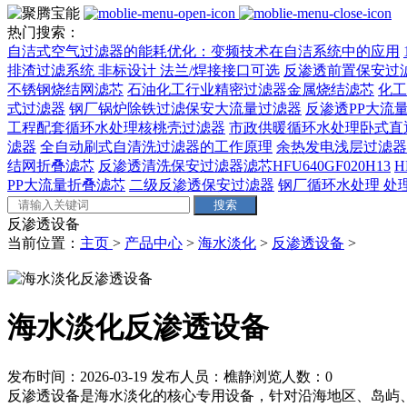
热门搜索：
自洁式空气过滤器的能耗优化：变频技术在自洁系统中的应用
排渣过滤系统 非标设计 法兰/焊接接口可选‌
反渗透前置保安过
不锈钢烧结网滤芯
石油化工行业精密过滤器金属烧结滤芯
化工
式过滤器
钢厂锅炉除铁过滤保安大流量过滤器
反渗透PP大流量
工程配套循环水处理核桃壳过滤器
市政供暖循环水处理卧式直
滤器
全自动刷式自清洗过滤器的工作原理
余热发电浅层过滤器
结网折叠滤芯
反渗透清洗保安过滤器滤芯HFU640GF020H13
H
PP大流量折叠滤芯
二级反渗透保安过滤器
钢厂循环水处理 处理量
反渗透设备
当前位置：
主页
>
产品中心
>
海水淡化
>
反渗透设备
>
海水淡化反渗透设备
发布时间：2026-03-19
发布人员：樵静
浏览人数：
0
反渗透设备是海水淡化的核心专用设备，针对沿海地区、岛屿