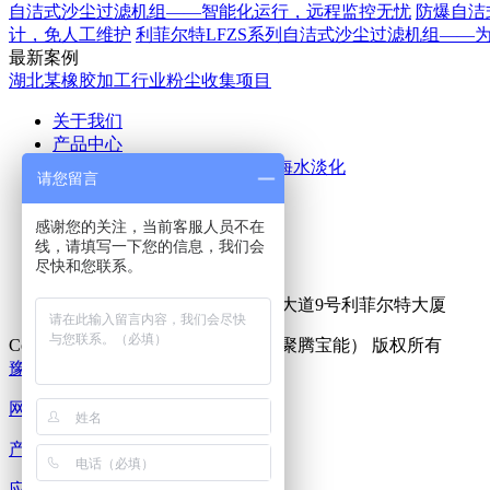
自洁式沙尘过滤机组——智能化运行，远程监控无忧
防爆自洁
计，免人工维护
利菲尔特LFZS系列自洁式沙尘过滤机组——
最新案例
湖北某橡胶加工行业粉尘收集项目
关于我们
产品中心
空气除尘
废气处理
污水处理
海水淡化
请您留言
应用案例
新闻中心
感谢您的关注，当前客服人员不在
公司新闻
行业新闻
线，请填写一下您的信息，我们会
联系我们
尽快和您联系。
热线咨询电话：
15516555153
公司地址：新乡市牧野区宏力大道9号利菲尔特大厦
Copyright © 2025 利菲尔特（商标：聚腾宝能） 版权所有
豫ICP备18000213号-15
XML地图
网站首页
产品中心
应用案例