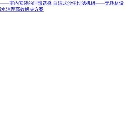
——室内安装的理想选择
自洁式沙尘过滤机组——无耗材设
污水治理高效解决方案