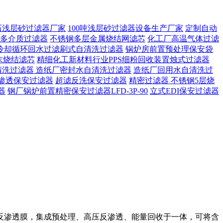
石浅层砂过滤器厂家
100吨浅层砂过滤器设备生产厂家
定制自动
多介质过滤器
不锈钢多层金属烧结网滤芯
化工厂高温气体过滤
冷却循环回水过滤刷式自清洗过滤器
锅炉房前置预处理保安袋
末烧结滤芯
精细化工新材料行业PPS细粉回收装置烛式过滤器
清洗过滤器
造纸厂密封水自清洗过滤器
造纸厂回用水自清洗过
渗透保安过滤器
超滤反洗保安过滤器
精密过滤器 不锈钢5层烧
器
钢厂锅炉前置精密保安过滤器LFD-3P-90
立式EDI保安过滤器
反渗透膜，集成预处理、高压反渗透、能量回收于一体，可将含