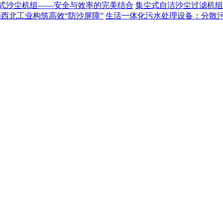
式沙尘机组——安全与效率的完美结合
集尘式自洁沙尘过滤机组
为西北工业构筑高效“防沙屏障”
生活一体化污水处理设备：分散