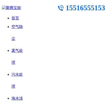
15516555153
首页
空气除
尘
废气处
理
污水处
理
海水淡