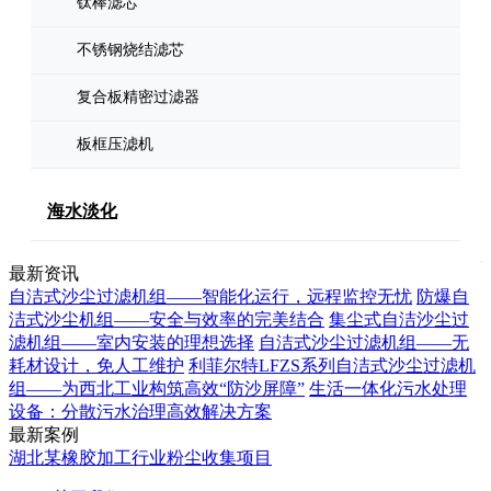
钛棒滤芯
不锈钢烧结滤芯
复合板精密过滤器
板框压滤机
海水淡化
最新资讯
自洁式沙尘过滤机组——智能化运行，远程监控无忧
防爆自
洁式沙尘机组——安全与效率的完美结合
集尘式自洁沙尘过
滤机组——室内安装的理想选择
自洁式沙尘过滤机组——无
耗材设计，免人工维护
利菲尔特LFZS系列自洁式沙尘过滤机
组——为西北工业构筑高效“防沙屏障”
生活一体化污水处理
设备：分散污水治理高效解决方案
最新案例
湖北某橡胶加工行业粉尘收集项目