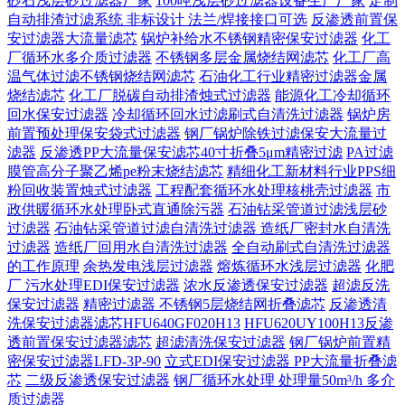
砂石浅层砂过滤器厂家
100吨浅层砂过滤器设备生产厂家
定制
自动排渣过滤系统 非标设计 法兰/焊接接口可选‌
反渗透前置保
安过滤器大流量滤芯
锅炉补给水不锈钢精密保安过滤器
化工
厂循环水多介质过滤器
不锈钢多层金属烧结网滤芯
化工厂高
温气体过滤不锈钢烧结网滤芯
石油化工行业精密过滤器金属
烧结滤芯
化工厂脱碳自动排渣烛式过滤器
能源化工冷却循环
回水保安过滤器
冷却循环回水过滤刷式自清洗过滤器
锅炉房
前置预处理保安袋式过滤器
钢厂锅炉除铁过滤保安大流量过
滤器
反渗透PP大流量保安滤芯40寸折叠5μm精密过滤
PA过滤
膜管高分子聚乙烯pe粉末烧结滤芯
精细化工新材料行业PPS细
粉回收装置烛式过滤器
工程配套循环水处理核桃壳过滤器
市
政供暖循环水处理卧式直通除污器
石油钻采管道过滤浅层砂
过滤器
石油钻采管道过滤自清洗过滤器
造纸厂密封水自清洗
过滤器
造纸厂回用水自清洗过滤器
全自动刷式自清洗过滤器
的工作原理
余热发电浅层过滤器
熔炼循环水浅层过滤器
化肥
厂 污水处理EDI保安过滤器
浓水反渗透保安过滤器
超滤反洗
保安过滤器
精密过滤器 不锈钢5层烧结网折叠滤芯
反渗透清
洗保安过滤器滤芯HFU640GF020H13
HFU620UY100H13反渗
透前置保安过滤器滤芯
超滤清洗保安过滤器
钢厂锅炉前置精
密保安过滤器LFD-3P-90
立式EDI保安过滤器 PP大流量折叠滤
芯
二级反渗透保安过滤器
钢厂循环水处理 处理量50m³/h 多介
质过滤器