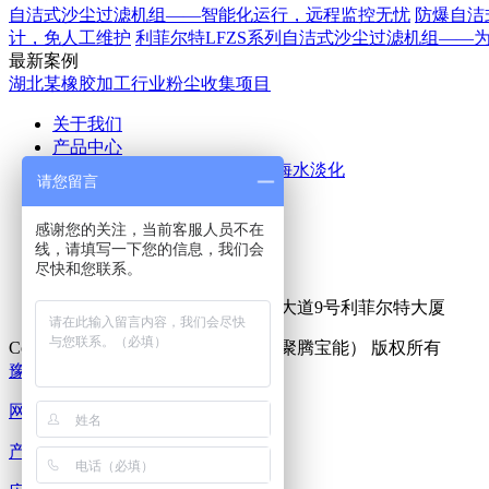
自洁式沙尘过滤机组——智能化运行，远程监控无忧
防爆自洁
计，免人工维护
利菲尔特LFZS系列自洁式沙尘过滤机组——
最新案例
湖北某橡胶加工行业粉尘收集项目
关于我们
产品中心
空气除尘
废气处理
污水处理
海水淡化
请您留言
应用案例
新闻中心
感谢您的关注，当前客服人员不在
公司新闻
行业新闻
线，请填写一下您的信息，我们会
联系我们
尽快和您联系。
热线咨询电话：
15516555153
公司地址：新乡市牧野区宏力大道9号利菲尔特大厦
Copyright © 2025 利菲尔特（商标：聚腾宝能） 版权所有
豫ICP备18000213号-15
XML地图
网站首页
产品中心