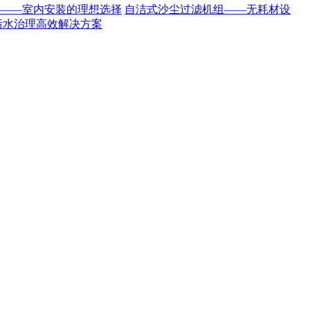
——室内安装的理想选择
自洁式沙尘过滤机组——无耗材设
污水治理高效解决方案