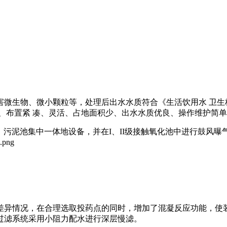
微生物、微小颗粒等，处理后出水水质符合《生活饮用水 卫生标
、布置紧 凑、灵活、占地面积少、出水水质优良、操作维护简单
池、污泥池集中一体地设备，并在I、II级接触氧化池中进行鼓风
差异情况，在合理选取投药点的同时，增加了混凝反应功能，使装
过滤系统采用小阻力配水进行深层慢滤。