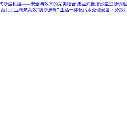
式沙尘机组——安全与效率的完美结合
集尘式自洁沙尘过滤机组
为西北工业构筑高效“防沙屏障”
生活一体化污水处理设备：分散