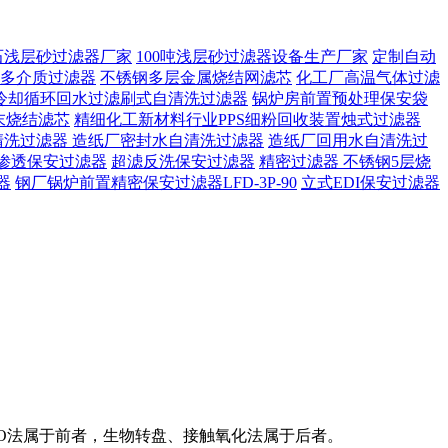
石浅层砂过滤器厂家
100吨浅层砂过滤器设备生产厂家
定制自动
多介质过滤器
不锈钢多层金属烧结网滤芯
化工厂高温气体过滤
冷却循环回水过滤刷式自清洗过滤器
锅炉房前置预处理保安袋
末烧结滤芯
精细化工新材料行业PPS细粉回收装置烛式过滤器
清洗过滤器
造纸厂密封水自清洗过滤器
造纸厂回用水自清洗过
渗透保安过滤器
超滤反洗保安过滤器
精密过滤器 不锈钢5层烧
器
钢厂锅炉前置精密保安过滤器LFD-3P-90
立式EDI保安过滤器
/O法属于前者，生物转盘、接触氧化法属于后者。