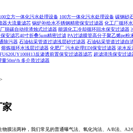
100立方一体化污水处理设备
100方一体化污水处理设备
碳钢砂
滤器大流量滤芯
锅炉补给水不锈钢精密保安过滤器
化工厂循环水
厂脱碳自动排渣烛式过滤器
能源化工冷却循环回水保安过滤器
保安滤芯40寸折叠5μm精密过滤
PA过滤膜管高分子聚乙烯pe粉
通除污器
石油钻采管道过滤浅层砂过滤器
石油钻采管道过滤自
熔炼循环水浅层过滤器
化肥厂 污水处理EDI保安过滤器
浓水反
FU620UY100H13反渗透前置保安过滤器滤芯
超滤清洗保安过滤
50m³/h 多介质过滤器
>
厂家
物膜法两种，我们常见的普通曝气法、氧化沟法、A/B法、A2