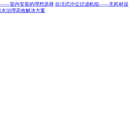
——室内安装的理想选择
自洁式沙尘过滤机组——无耗材设
污水治理高效解决方案