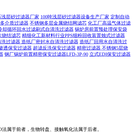
石浅层砂过滤器厂家
100吨浅层砂过滤器设备生产厂家
定制自动
多介质过滤器
不锈钢多层金属烧结网滤芯
化工厂高温气体过滤
冷却循环回水过滤刷式自清洗过滤器
锅炉房前置预处理保安袋
末烧结滤芯
精细化工新材料行业PPS细粉回收装置烛式过滤器
清洗过滤器
造纸厂密封水自清洗过滤器
造纸厂回用水自清洗过
渗透保安过滤器
超滤反洗保安过滤器
精密过滤器 不锈钢5层烧
器
钢厂锅炉前置精密保安过滤器LFD-3P-90
立式EDI保安过滤器
/O法属于前者，生物转盘、接触氧化法属于后者。