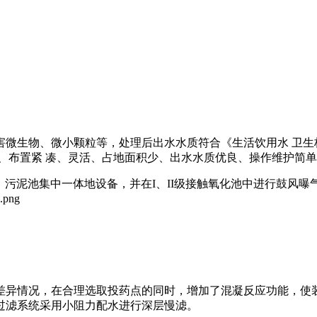
微生物、微小颗粒等，处理后出水水质符合《生活饮用水 卫生标
、布置紧 凑、灵活、占地面积少、出水水质优良、操作维护简单
池、污泥池集中一体地设备，并在I、II级接触氧化池中进行鼓风
差异情况，在合理选取投药点的同时，增加了混凝反应功能，使装
过滤系统采用小阻力配水进行深层慢滤。