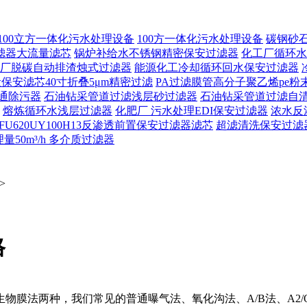
100立方一体化污水处理设备
100方一体化污水处理设备
碳钢砂
滤器大流量滤芯
锅炉补给水不锈钢精密保安过滤器
化工厂循环水
厂脱碳自动排渣烛式过滤器
能源化工冷却循环回水保安过滤器
保安滤芯40寸折叠5μm精密过滤
PA过滤膜管高分子聚乙烯pe粉
通除污器
石油钻采管道过滤浅层砂过滤器
石油钻采管道过滤自
熔炼循环水浅层过滤器
化肥厂 污水处理EDI保安过滤器
浓水反
FU620UY100H13反渗透前置保安过滤器滤芯
超滤清洗保安过滤
50m³/h 多介质过滤器
>
格
物膜法两种，我们常见的普通曝气法、氧化沟法、A/B法、A2