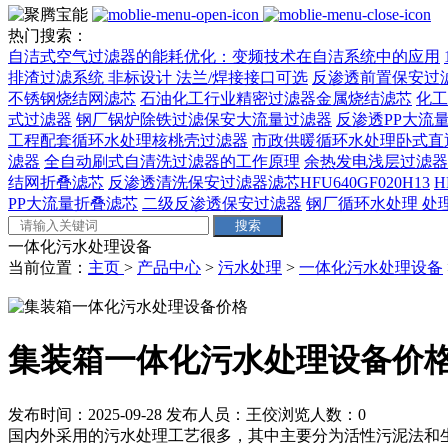
热门搜索：
自洁式空气过滤器的能耗优化：变频技术在自洁系统中的应用
排渣过滤系统 非标设计 法兰/焊接接口可选‌
反渗透前置保安过
不锈钢烧结网滤芯
石油化工行业精密过滤器金属烧结滤芯
化工
式过滤器
钢厂锅炉除铁过滤保安大流量过滤器
反渗透PP大流量
工程配套循环水处理核桃壳过滤器
市政供暖循环水处理卧式直
滤器
全自动刷式自清洗过滤器的工作原理
余热发电浅层过滤器
结网折叠滤芯
反渗透清洗保安过滤器滤芯HFU640GF020H13
H
PP大流量折叠滤芯
二级反渗透保安过滤器
钢厂循环水处理 处理量
一体化污水处理设备
当前位置：
主页
>
产品中心
>
污水处理
>
一体化污水处理设备
集装箱一体化污水处理设备价
发布时间：2025-09-28
发布人员：王佼
浏览人数：
0
国内外采用的污水处理工艺很多，其中主要分为活性污泥法和生