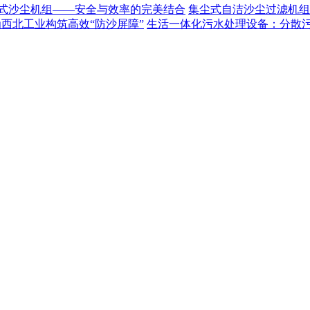
式沙尘机组——安全与效率的完美结合
集尘式自洁沙尘过滤机组
为西北工业构筑高效“防沙屏障”
生活一体化污水处理设备：分散