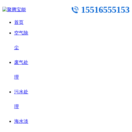
15516555153
首页
空气除
尘
废气处
理
污水处
理
海水淡