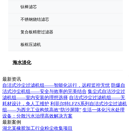
钛棒滤芯
不锈钢烧结滤芯
复合板精密过滤器
板框压滤机
海水淡化
最新资讯
自洁式沙尘过滤机组——智能化运行，远程监控无忧
防爆自
洁式沙尘机组——安全与效率的完美结合
集尘式自洁沙尘过
滤机组——室内安装的理想选择
自洁式沙尘过滤机组——无
耗材设计，免人工维护
利菲尔特LFZS系列自洁式沙尘过滤机
组——为西北工业构筑高效“防沙屏障”
生活一体化污水处理
设备：分散污水治理高效解决方案
最新案例
湖北某橡胶加工行业粉尘收集项目