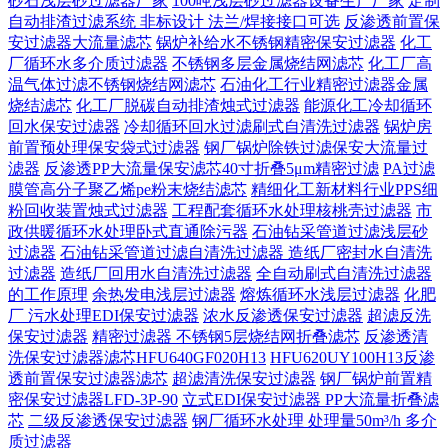
砂石浅层砂过滤器厂家
100吨浅层砂过滤器设备生产厂家
定制
自动排渣过滤系统 非标设计 法兰/焊接接口可选‌
反渗透前置保
安过滤器大流量滤芯
锅炉补给水不锈钢精密保安过滤器
化工
厂循环水多介质过滤器
不锈钢多层金属烧结网滤芯
化工厂高
温气体过滤不锈钢烧结网滤芯
石油化工行业精密过滤器金属
烧结滤芯
化工厂脱碳自动排渣烛式过滤器
能源化工冷却循环
回水保安过滤器
冷却循环回水过滤刷式自清洗过滤器
锅炉房
前置预处理保安袋式过滤器
钢厂锅炉除铁过滤保安大流量过
滤器
反渗透PP大流量保安滤芯40寸折叠5μm精密过滤
PA过滤
膜管高分子聚乙烯pe粉末烧结滤芯
精细化工新材料行业PPS细
粉回收装置烛式过滤器
工程配套循环水处理核桃壳过滤器
市
政供暖循环水处理卧式直通除污器
石油钻采管道过滤浅层砂
过滤器
石油钻采管道过滤自清洗过滤器
造纸厂密封水自清洗
过滤器
造纸厂回用水自清洗过滤器
全自动刷式自清洗过滤器
的工作原理
余热发电浅层过滤器
熔炼循环水浅层过滤器
化肥
厂 污水处理EDI保安过滤器
浓水反渗透保安过滤器
超滤反洗
保安过滤器
精密过滤器 不锈钢5层烧结网折叠滤芯
反渗透清
洗保安过滤器滤芯HFU640GF020H13
HFU620UY100H13反渗
透前置保安过滤器滤芯
超滤清洗保安过滤器
钢厂锅炉前置精
密保安过滤器LFD-3P-90
立式EDI保安过滤器 PP大流量折叠滤
芯
二级反渗透保安过滤器
钢厂循环水处理 处理量50m³/h 多介
质过滤器