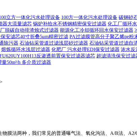
100立方一体化污水处理设备
100方一体化污水处理设备
碳钢砂
滤器大流量滤芯
锅炉补给水不锈钢精密保安过滤器
化工厂循环水
厂脱碳自动排渣烛式过滤器
能源化工冷却循环回水保安过滤器
保安滤芯40寸折叠5μm精密过滤
PA过滤膜管高分子聚乙烯pe粉
通除污器
石油钻采管道过滤浅层砂过滤器
石油钻采管道过滤自
熔炼循环水浅层过滤器
化肥厂 污水处理EDI保安过滤器
浓水反
FU620UY100H13反渗透前置保安过滤器滤芯
超滤清洗保安过滤
50m³/h 多介质过滤器
>
物膜法两种，我们常见的普通曝气法、氧化沟法、A/B法、A2