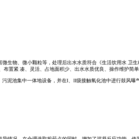
微生物、微小颗粒等，处理后出水水质符合《生活饮用水 卫生标
、布置紧 凑、灵活、占地面积少、出水水质优良、操作维护简单
池、污泥池集中一体地设备，并在I、II级接触氧化池中进行鼓风
差异情况，在合理选取投药点的同时，增加了混凝反应功能，使装