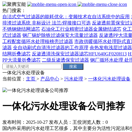
热门搜索：
自洁式空气过滤器的能耗优化：变频技术在自洁系统中的应用
排渣过滤系统 非标设计 法兰/焊接接口可选‌
反渗透前置保安过
不锈钢烧结网滤芯
石油化工行业精密过滤器金属烧结滤芯
化工
式过滤器
钢厂锅炉除铁过滤保安大流量过滤器
反渗透PP大流量
工程配套循环水处理核桃壳过滤器
市政供暖循环水处理卧式直
滤器
全自动刷式自清洗过滤器的工作原理
余热发电浅层过滤器
结网折叠滤芯
反渗透清洗保安过滤器滤芯HFU640GF020H13
H
PP大流量折叠滤芯
二级反渗透保安过滤器
钢厂循环水处理 处理量
一体化污水处理设备
当前位置：
主页
>
产品中心
>
污水处理
>
一体化污水处理设备
一体化污水处理设备公司推荐
发布时间：2025-10-27
发布人员：王佼
浏览人数：
0
国内外采用的污水处理工艺很多，其中主要分为活性污泥法和生