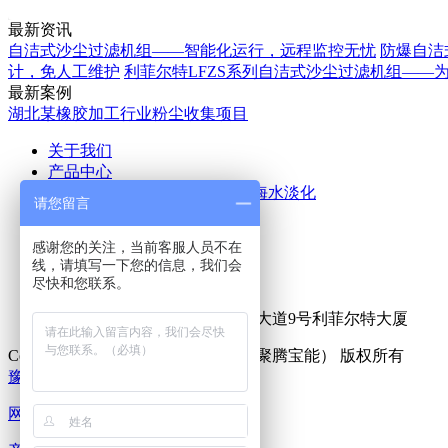
最新资讯
自洁式沙尘过滤机组——智能化运行，远程监控无忧
防爆自洁
计，免人工维护
利菲尔特LFZS系列自洁式沙尘过滤机组——
最新案例
湖北某橡胶加工行业粉尘收集项目
关于我们
产品中心
空气除尘
废气处理
污水处理
海水淡化
请您留言
应用案例
新闻中心
感谢您的关注，当前客服人员不在
公司新闻
行业新闻
线，请填写一下您的信息，我们会
联系我们
尽快和您联系。
热线咨询电话：
15516555153
公司地址：新乡市牧野区宏力大道9号利菲尔特大厦
Copyright © 2025 利菲尔特（商标：聚腾宝能） 版权所有
豫ICP备18000213号-15
XML地图
网站首页