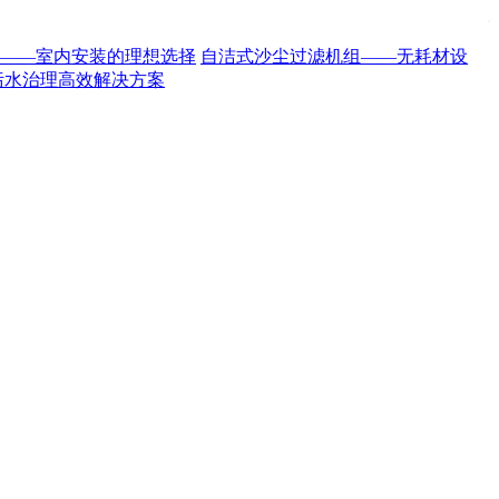
——室内安装的理想选择
自洁式沙尘过滤机组——无耗材设
污水治理高效解决方案