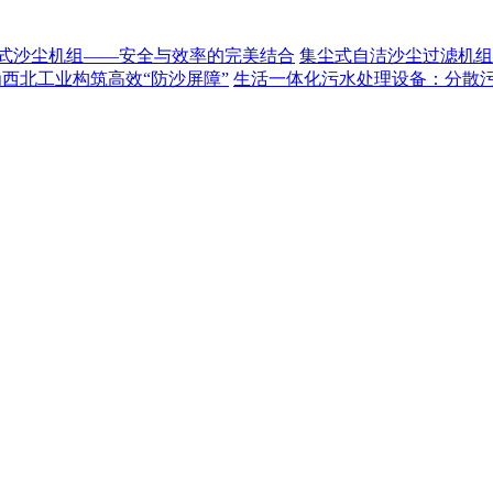
式沙尘机组——安全与效率的完美结合
集尘式自洁沙尘过滤机组
为西北工业构筑高效“防沙屏障”
生活一体化污水处理设备：分散