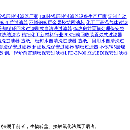
石浅层砂过滤器厂家
100吨浅层砂过滤器设备生产厂家
定制自动
多介质过滤器
不锈钢多层金属烧结网滤芯
化工厂高温气体过滤
冷却循环回水过滤刷式自清洗过滤器
锅炉房前置预处理保安袋
末烧结滤芯
精细化工新材料行业PPS细粉回收装置烛式过滤器
清洗过滤器
造纸厂密封水自清洗过滤器
造纸厂回用水自清洗过
渗透保安过滤器
超滤反洗保安过滤器
精密过滤器 不锈钢5层烧
器
钢厂锅炉前置精密保安过滤器LFD-3P-90
立式EDI保安过滤器
/O法属于前者，生物转盘、接触氧化法属于后者。