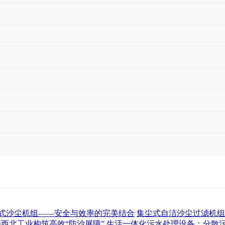
式沙尘机组——安全与效率的完美结合
集尘式自洁沙尘过滤机组
为西北工业构筑高效“防沙屏障”
生活一体化污水处理设备：分散