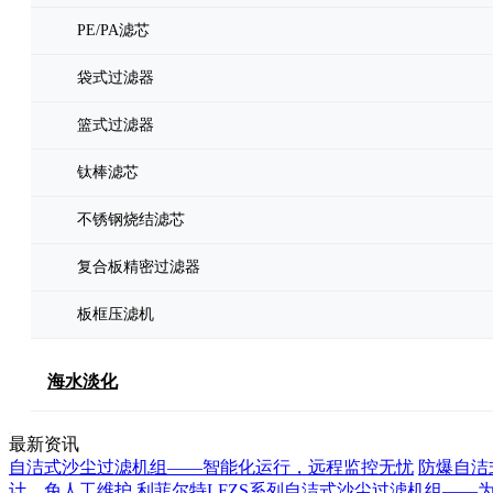
PE/PA滤芯
袋式过滤器
篮式过滤器
钛棒滤芯
不锈钢烧结滤芯
复合板精密过滤器
板框压滤机
海水淡化
最新资讯
自洁式沙尘过滤机组——智能化运行，远程监控无忧
防爆自洁
计，免人工维护
利菲尔特LFZS系列自洁式沙尘过滤机组——