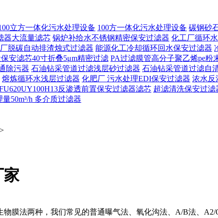
100立方一体化污水处理设备
100方一体化污水处理设备
碳钢砂
滤器大流量滤芯
锅炉补给水不锈钢精密保安过滤器
化工厂循环水
厂脱碳自动排渣烛式过滤器
能源化工冷却循环回水保安过滤器
保安滤芯40寸折叠5μm精密过滤
PA过滤膜管高分子聚乙烯pe粉
通除污器
石油钻采管道过滤浅层砂过滤器
石油钻采管道过滤自
熔炼循环水浅层过滤器
化肥厂 污水处理EDI保安过滤器
浓水反
FU620UY100H13反渗透前置保安过滤器滤芯
超滤清洗保安过滤
50m³/h 多介质过滤器
>
厂家
物膜法两种，我们常见的普通曝气法、氧化沟法、A/B法、A2