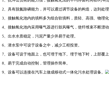
1、抗冲击负荷的能力强，接触氧化法的平均停留时间在6小时
2、具有脱氮除磷能力，并可以通过调节设备的构造，达到处
3、接触氧化池内的填料多为组合软填料，质轻、高强、物理
4、接触氧化池内采用曝气器进行鼓风曝气，使纤维束不断漂
5、出水水质稳定，污泥产量少并易于处理。
6、潜水泵中可设于设备之中，减少工程投资。
7、设备可设于地面上，也可埋于地下。埋于地下时，上部覆
8、易于完成自动控制，管理操作简单。
9、设备可以连接在汽车上做成移动式一体化污水处理设备。