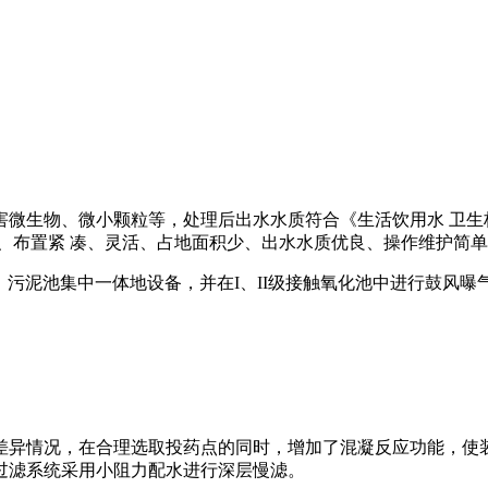
微生物、微小颗粒等，处理后出水水质符合《生活饮用水 卫生标
、布置紧 凑、灵活、占地面积少、出水水质优良、操作维护简单
池、污泥池集中一体地设备，并在I、II级接触氧化池中进行鼓风
差异情况，在合理选取投药点的同时，增加了混凝反应功能，使装
过滤系统采用小阻力配水进行深层慢滤。