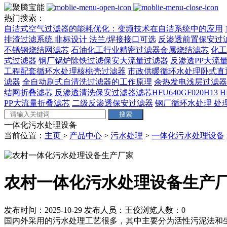
热门搜索：
自洁式空气过滤器的能耗优化：变频技术在自洁系统中的应用
排渣过滤系统 非标设计 法兰/焊接接口可选‌
反渗透前置保安过
不锈钢烧结网滤芯
石油化工行业精密过滤器金属烧结滤芯
化工
式过滤器
钢厂锅炉除铁过滤保安大流量过滤器
反渗透PP大流量
工程配套循环水处理核桃壳过滤器
市政供暖循环水处理卧式直
滤器
全自动刷式自清洗过滤器的工作原理
余热发电浅层过滤器
结网折叠滤芯
反渗透清洗保安过滤器滤芯HFU640GF020H13
H
PP大流量折叠滤芯
二级反渗透保安过滤器
钢厂循环水处理 处理量
一体化污水处理设备
当前位置：
主页
>
产品中心
>
污水处理
>
一体化污水处理设备
农村一体化污水处理设备生产
发布时间：2025-10-29
发布人员：王佼
浏览人数：
0
国内外采用的污水处理工艺很多，其中主要分为活性污泥法和生