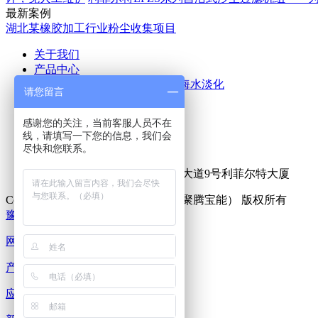
最新案例
湖北某橡胶加工行业粉尘收集项目
关于我们
产品中心
空气除尘
废气处理
污水处理
海水淡化
请您留言
应用案例
新闻中心
感谢您的关注，当前客服人员不在
公司新闻
行业新闻
线，请填写一下您的信息，我们会
联系我们
尽快和您联系。
热线咨询电话：
15516555153
公司地址：新乡市牧野区宏力大道9号利菲尔特大厦
Copyright © 2025 利菲尔特（商标：聚腾宝能） 版权所有
豫ICP备18000213号-15
XML地图
网站首页
产品中心
应用案例