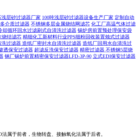
石浅层砂过滤器厂家
100吨浅层砂过滤器设备生产厂家
定制自动
多介质过滤器
不锈钢多层金属烧结网滤芯
化工厂高温气体过滤
冷却循环回水过滤刷式自清洗过滤器
锅炉房前置预处理保安袋
末烧结滤芯
精细化工新材料行业PPS细粉回收装置烛式过滤器
清洗过滤器
造纸厂密封水自清洗过滤器
造纸厂回用水自清洗过
渗透保安过滤器
超滤反洗保安过滤器
精密过滤器 不锈钢5层烧
器
钢厂锅炉前置精密保安过滤器LFD-3P-90
立式EDI保安过滤器
/O法属于前者，生物转盘、接触氧化法属于后者。