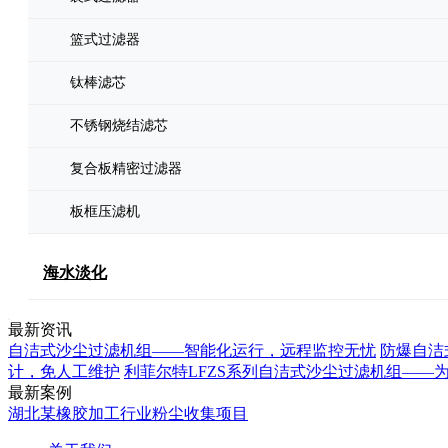
篮式过滤器
钛棒滤芯
不锈钢烧结滤芯
复合板精密过滤器
板框压滤机
海水淡化
最新资讯
自洁式沙尘过滤机组——智能化运行，远程监控无忧
防爆自洁
计，免人工维护
利菲尔特LFZS系列自洁式沙尘过滤机组——
最新案例
湖北某橡胶加工行业粉尘收集项目