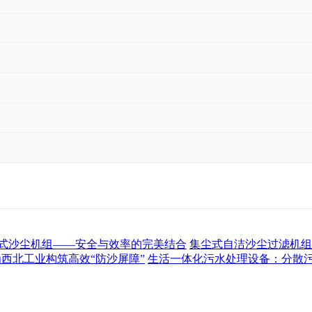
式沙尘机组——安全与效率的完美结合
集尘式自洁沙尘过滤机组
为西北工业构筑高效“防沙屏障”
生活一体化污水处理设备：分散