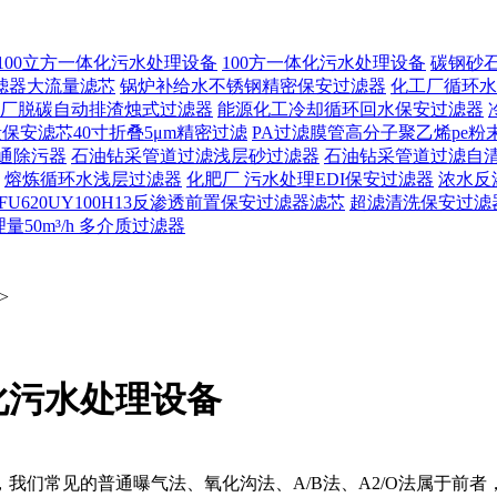
100立方一体化污水处理设备
100方一体化污水处理设备
碳钢砂
滤器大流量滤芯
锅炉补给水不锈钢精密保安过滤器
化工厂循环水
厂脱碳自动排渣烛式过滤器
能源化工冷却循环回水保安过滤器
保安滤芯40寸折叠5μm精密过滤
PA过滤膜管高分子聚乙烯pe粉
通除污器
石油钻采管道过滤浅层砂过滤器
石油钻采管道过滤自
熔炼循环水浅层过滤器
化肥厂 污水处理EDI保安过滤器
浓水反
FU620UY100H13反渗透前置保安过滤器滤芯
超滤清洗保安过滤
50m³/h 多介质过滤器
>
化污水处理设备
我们常见的普通曝气法、氧化沟法、A/B法、A2/O法属于前