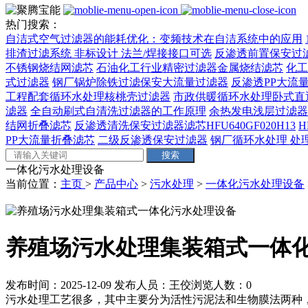
热门搜索：
自洁式空气过滤器的能耗优化：变频技术在自洁系统中的应用
排渣过滤系统 非标设计 法兰/焊接接口可选‌
反渗透前置保安过
不锈钢烧结网滤芯
石油化工行业精密过滤器金属烧结滤芯
化工
式过滤器
钢厂锅炉除铁过滤保安大流量过滤器
反渗透PP大流量
工程配套循环水处理核桃壳过滤器
市政供暖循环水处理卧式直
滤器
全自动刷式自清洗过滤器的工作原理
余热发电浅层过滤器
结网折叠滤芯
反渗透清洗保安过滤器滤芯HFU640GF020H13
H
PP大流量折叠滤芯
二级反渗透保安过滤器
钢厂循环水处理 处理量
一体化污水处理设备
当前位置：
主页
>
产品中心
>
污水处理
>
一体化污水处理设备
养殖场污水处理集装箱式一体
发布时间：2025-12-09
发布人员：王佼
浏览人数：
0
污水处理工艺很多，其中主要分为活性污泥法和生物膜法两种，