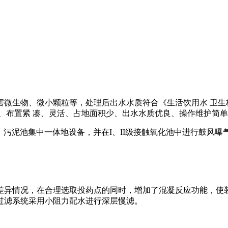
微生物、微小颗粒等，处理后出水水质符合《生活饮用水 卫生标
、布置紧 凑、灵活、占地面积少、出水水质优良、操作维护简单
池、污泥池集中一体地设备，并在I、II级接触氧化池中进行鼓风
差异情况，在合理选取投药点的同时，增加了混凝反应功能，使装
过滤系统采用小阻力配水进行深层慢滤。