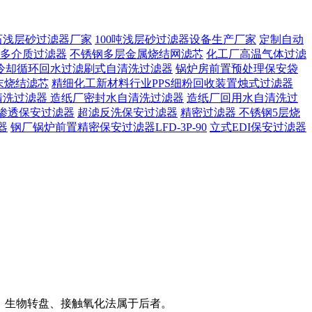
石浅层砂过滤器厂家
100吨浅层砂过滤器设备生产厂家
定制自动
多介质过滤器
不锈钢多层金属烧结网滤芯
化工厂高温气体过滤
冷却循环回水过滤刷式自清洗过滤器
锅炉房前置预处理保安袋
末烧结滤芯
精细化工新材料行业PPS细粉回收装置烛式过滤器
清洗过滤器
造纸厂密封水自清洗过滤器
造纸厂回用水自清洗过
渗透保安过滤器
超滤反洗保安过滤器
精密过滤器 不锈钢5层烧
器
钢厂锅炉前置精密保安过滤器LFD-3P-90
立式EDI保安过滤器
者，生物转盘、接触氧化法属于后者。