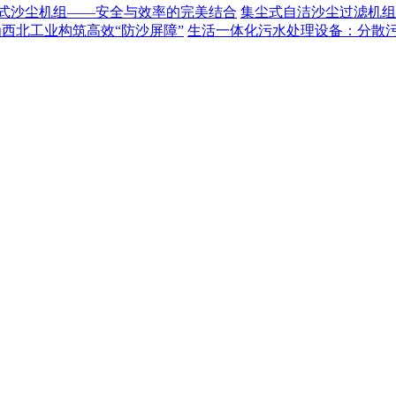
式沙尘机组——安全与效率的完美结合
集尘式自洁沙尘过滤机组
为西北工业构筑高效“防沙屏障”
生活一体化污水处理设备：分散