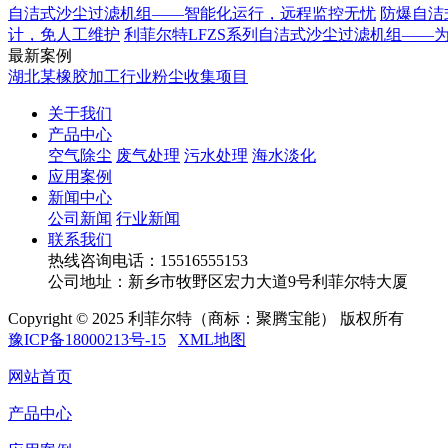
自洁式沙尘过滤机组——智能化运行，远程监控无忧
防爆自洁
计，免人工维护
利菲尔特LFZS系列自洁式沙尘过滤机组——
最新案例
湖北某橡胶加工行业粉尘收集项目
关于我们
产品中心
空气除尘
废气处理
污水处理
海水淡化
应用案例
新闻中心
公司新闻
行业新闻
联系我们
热线咨询电话：
15516555153
公司地址：新乡市牧野区宏力大道9号利菲尔特大厦
Copyright © 2025 利菲尔特（商标：聚腾宝能） 版权所有
豫ICP备18000213号-15
XML地图
网站首页
产品中心