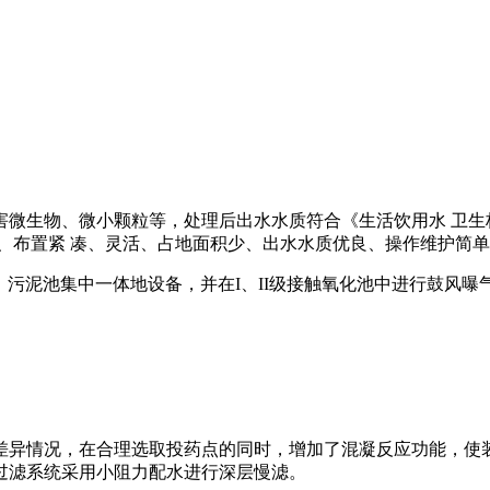
微生物、微小颗粒等，处理后出水水质符合《生活饮用水 卫生标
、布置紧 凑、灵活、占地面积少、出水水质优良、操作维护简单
池、污泥池集中一体地设备，并在I、II级接触氧化池中进行鼓风
差异情况，在合理选取投药点的同时，增加了混凝反应功能，使装
过滤系统采用小阻力配水进行深层慢滤。