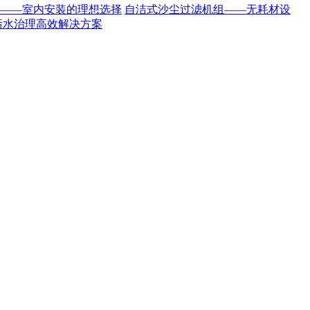
——室内安装的理想选择
自洁式沙尘过滤机组——无耗材设
污水治理高效解决方案