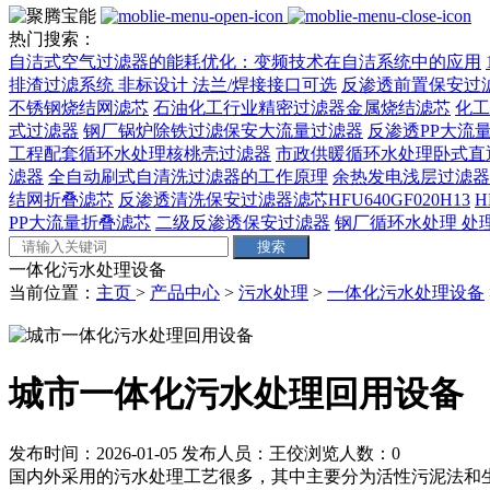
热门搜索：
自洁式空气过滤器的能耗优化：变频技术在自洁系统中的应用
排渣过滤系统 非标设计 法兰/焊接接口可选‌
反渗透前置保安过
不锈钢烧结网滤芯
石油化工行业精密过滤器金属烧结滤芯
化工
式过滤器
钢厂锅炉除铁过滤保安大流量过滤器
反渗透PP大流量
工程配套循环水处理核桃壳过滤器
市政供暖循环水处理卧式直
滤器
全自动刷式自清洗过滤器的工作原理
余热发电浅层过滤器
结网折叠滤芯
反渗透清洗保安过滤器滤芯HFU640GF020H13
H
PP大流量折叠滤芯
二级反渗透保安过滤器
钢厂循环水处理 处理量
一体化污水处理设备
当前位置：
主页
>
产品中心
>
污水处理
>
一体化污水处理设备
城市一体化污水处理回用设备
发布时间：2026-01-05
发布人员：王佼
浏览人数：
0
国内外采用的污水处理工艺很多，其中主要分为活性污泥法和生