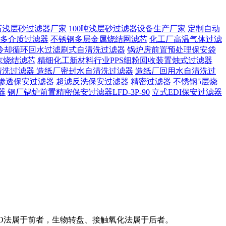
石浅层砂过滤器厂家
100吨浅层砂过滤器设备生产厂家
定制自动
多介质过滤器
不锈钢多层金属烧结网滤芯
化工厂高温气体过滤
冷却循环回水过滤刷式自清洗过滤器
锅炉房前置预处理保安袋
末烧结滤芯
精细化工新材料行业PPS细粉回收装置烛式过滤器
清洗过滤器
造纸厂密封水自清洗过滤器
造纸厂回用水自清洗过
渗透保安过滤器
超滤反洗保安过滤器
精密过滤器 不锈钢5层烧
器
钢厂锅炉前置精密保安过滤器LFD-3P-90
立式EDI保安过滤器
/O法属于前者，生物转盘、接触氧化法属于后者。