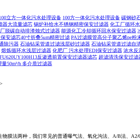
100立方一体化污水处理设备
100方一体化污水处理设备
碳钢砂
滤器大流量滤芯
锅炉补给水不锈钢精密保安过滤器
化工厂循环水
厂脱碳自动排渣烛式过滤器
能源化工冷却循环回水保安过滤器
保安滤芯40寸折叠5μm精密过滤
PA过滤膜管高分子聚乙烯pe粉
通除污器
石油钻采管道过滤浅层砂过滤器
石油钻采管道过滤自
熔炼循环水浅层过滤器
化肥厂 污水处理EDI保安过滤器
浓水反
FU620UY100H13反渗透前置保安过滤器滤芯
超滤清洗保安过滤
50m³/h 多介质过滤器
>
物膜法两种，我们常见的普通曝气法、氧化沟法、A/B法、A2