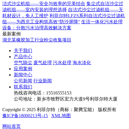
洁式沙尘机组——安全与效率的完美结合
集尘式自洁沙尘过
滤机组——室内安装的理想选择
自洁式沙尘过滤机组——无
耗材设计，免人工维护
利菲尔特LFZS系列自洁式沙尘过滤机
组——为西北工业构筑高效“防沙屏障”
生活一体化污水处理
设备：分散污水治理高效解决方案
最新案例
湖北某橡胶加工行业粉尘收集项目
关于我们
产品中心
空气除尘
废气处理
污水处理
海水淡化
应用案例
新闻中心
公司新闻
行业新闻
联系我们
热线咨询电话：
15516555153
公司地址：新乡市牧野区宏力大道9号利菲尔特大厦
Copyright © 2025 利菲尔特（商标：聚腾宝能） 版权所有
豫ICP备18000213号-15
XML地图
网站首页