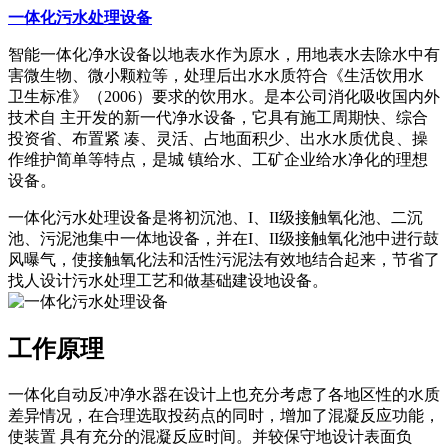
一体化污水处理设备
智能一体化净水设备以地表水作为原水，用地表水去除水中有
害微生物、微小颗粒等，处理后出水水质符合《生活饮用水
卫生标准》（2006）要求的饮用水。是本公司消化吸收国内外
技术自 主开发的新一代净水设备，它具有施工周期快、综合
投资省、布置紧 凑、灵活、占地面积少、出水水质优良、操
作维护简单等特点，是城 镇给水、工矿企业给水净化的理想
设备。
一体化污水处理设备是将初沉池、I、II级接触氧化池、二沉
池、污泥池集中一体地设备，并在I、II级接触氧化池中进行鼓
风曝气，使接触氧化法和活性污泥法有效地结合起来，节省了
找人设计污水处理工艺和做基础建设地设备。
工作原理
一体化自动反冲净水器在设计上也充分考虑了各地区性的水质
差异情况，在合理选取投药点的同时，增加了混凝反应功能，
使装置 具有充分的混凝反应时间。并较保守地设计表面负