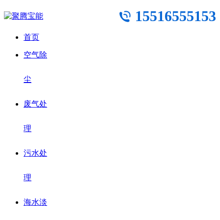
15516555153
首页
空气除
尘
废气处
理
污水处
理
海水淡