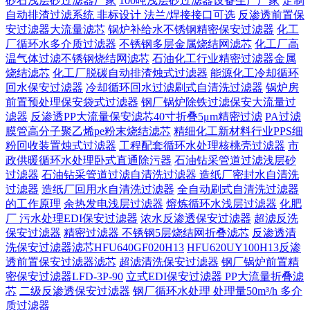
砂石浅层砂过滤器厂家
100吨浅层砂过滤器设备生产厂家
定制
自动排渣过滤系统 非标设计 法兰/焊接接口可选‌
反渗透前置保
安过滤器大流量滤芯
锅炉补给水不锈钢精密保安过滤器
化工
厂循环水多介质过滤器
不锈钢多层金属烧结网滤芯
化工厂高
温气体过滤不锈钢烧结网滤芯
石油化工行业精密过滤器金属
烧结滤芯
化工厂脱碳自动排渣烛式过滤器
能源化工冷却循环
回水保安过滤器
冷却循环回水过滤刷式自清洗过滤器
锅炉房
前置预处理保安袋式过滤器
钢厂锅炉除铁过滤保安大流量过
滤器
反渗透PP大流量保安滤芯40寸折叠5μm精密过滤
PA过滤
膜管高分子聚乙烯pe粉末烧结滤芯
精细化工新材料行业PPS细
粉回收装置烛式过滤器
工程配套循环水处理核桃壳过滤器
市
政供暖循环水处理卧式直通除污器
石油钻采管道过滤浅层砂
过滤器
石油钻采管道过滤自清洗过滤器
造纸厂密封水自清洗
过滤器
造纸厂回用水自清洗过滤器
全自动刷式自清洗过滤器
的工作原理
余热发电浅层过滤器
熔炼循环水浅层过滤器
化肥
厂 污水处理EDI保安过滤器
浓水反渗透保安过滤器
超滤反洗
保安过滤器
精密过滤器 不锈钢5层烧结网折叠滤芯
反渗透清
洗保安过滤器滤芯HFU640GF020H13
HFU620UY100H13反渗
透前置保安过滤器滤芯
超滤清洗保安过滤器
钢厂锅炉前置精
密保安过滤器LFD-3P-90
立式EDI保安过滤器 PP大流量折叠滤
芯
二级反渗透保安过滤器
钢厂循环水处理 处理量50m³/h 多介
质过滤器