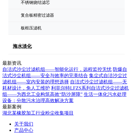
不锈钢烧结滤芯
复合板精密过滤器
板框压滤机
海水淡化
最新资讯
自洁式沙尘过滤机组——智能化运行，远程监控无忧
防爆自
洁式沙尘机组——安全与效率的完美结合
集尘式自洁沙尘过
滤机组——室内安装的理想选择
自洁式沙尘过滤机组——无
耗材设计，免人工维护
利菲尔特LFZS系列自洁式沙尘过滤机
组——为西北工业构筑高效“防沙屏障”
生活一体化污水处理
设备：分散污水治理高效解决方案
最新案例
湖北某橡胶加工行业粉尘收集项目
关于我们
产品中心