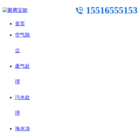
15516555153
首页
空气除
尘
废气处
理
污水处
理
海水淡