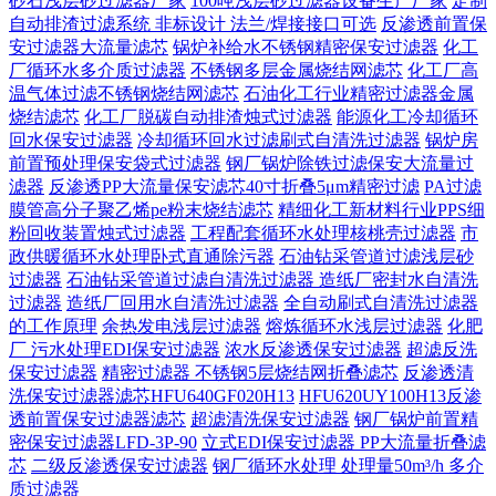
砂石浅层砂过滤器厂家
100吨浅层砂过滤器设备生产厂家
定制
自动排渣过滤系统 非标设计 法兰/焊接接口可选‌
反渗透前置保
安过滤器大流量滤芯
锅炉补给水不锈钢精密保安过滤器
化工
厂循环水多介质过滤器
不锈钢多层金属烧结网滤芯
化工厂高
温气体过滤不锈钢烧结网滤芯
石油化工行业精密过滤器金属
烧结滤芯
化工厂脱碳自动排渣烛式过滤器
能源化工冷却循环
回水保安过滤器
冷却循环回水过滤刷式自清洗过滤器
锅炉房
前置预处理保安袋式过滤器
钢厂锅炉除铁过滤保安大流量过
滤器
反渗透PP大流量保安滤芯40寸折叠5μm精密过滤
PA过滤
膜管高分子聚乙烯pe粉末烧结滤芯
精细化工新材料行业PPS细
粉回收装置烛式过滤器
工程配套循环水处理核桃壳过滤器
市
政供暖循环水处理卧式直通除污器
石油钻采管道过滤浅层砂
过滤器
石油钻采管道过滤自清洗过滤器
造纸厂密封水自清洗
过滤器
造纸厂回用水自清洗过滤器
全自动刷式自清洗过滤器
的工作原理
余热发电浅层过滤器
熔炼循环水浅层过滤器
化肥
厂 污水处理EDI保安过滤器
浓水反渗透保安过滤器
超滤反洗
保安过滤器
精密过滤器 不锈钢5层烧结网折叠滤芯
反渗透清
洗保安过滤器滤芯HFU640GF020H13
HFU620UY100H13反渗
透前置保安过滤器滤芯
超滤清洗保安过滤器
钢厂锅炉前置精
密保安过滤器LFD-3P-90
立式EDI保安过滤器 PP大流量折叠滤
芯
二级反渗透保安过滤器
钢厂循环水处理 处理量50m³/h 多介
质过滤器