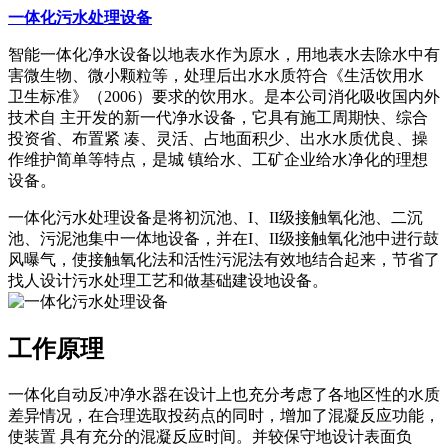
一体化污水处理设备
智能一体化净水设备以地表水作为原水，用地表水去除水中有
害微生物、微小颗粒等，处理后出水水质符合《生活饮用水
卫生标准》（2006）要求的饮用水。是本公司消化吸收国内外
技术自 主开发的新一代净水设备，它具有施工周期快、综合
投资省、布置紧 凑、灵活、占地面积少、出水水质优良、操
作维护简单等特点，是城 镇给水、工矿企业给水净化的理想
设备。
一体化污水处理设备是将初沉池、I、II级接触氧化池、二沉
池、污泥池集中一体地设备，并在I、II级接触氧化池中进行鼓
风曝气，使接触氧化法和活性污泥法有效地结合起来，节省了
找人设计污水处理工艺和做基础建设地设备。
工作原理
一体化自动反冲净水器在设计上也充分考虑了各地区性的水质
差异情况，在合理选取投药点的同时，增加了混凝反应功能，
使装置 具有充分的混凝反应时间。并较保守地设计表面负