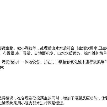
微生物、微小颗粒等，处理后出水水质符合《生活饮用水 卫生标
、布置紧 凑、灵活、占地面积少、出水水质优良、操作维护简单
池、污泥池集中一体地设备，并在I、II级接触氧化池中进行鼓风
差异情况，在合理选取投药点的同时，增加了混凝反应功能，使装
过滤系统采用小阻力配水进行深层慢滤。