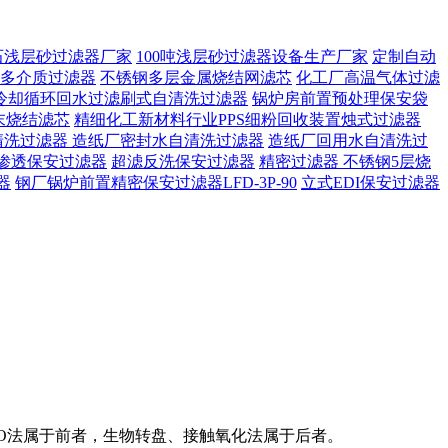
石浅层砂过滤器厂家
100吨浅层砂过滤器设备生产厂家
定制自动
多介质过滤器
不锈钢多层金属烧结网滤芯
化工厂高温气体过滤
冷却循环回水过滤刷式自清洗过滤器
锅炉房前置预处理保安袋
末烧结滤芯
精细化工新材料行业PPS细粉回收装置烛式过滤器
清洗过滤器
造纸厂密封水自清洗过滤器
造纸厂回用水自清洗过
渗透保安过滤器
超滤反洗保安过滤器
精密过滤器 不锈钢5层烧
器
钢厂锅炉前置精密保安过滤器LFD-3P-90
立式EDI保安过滤器
/O法属于前者，生物转盘、接触氧化法属于后者。