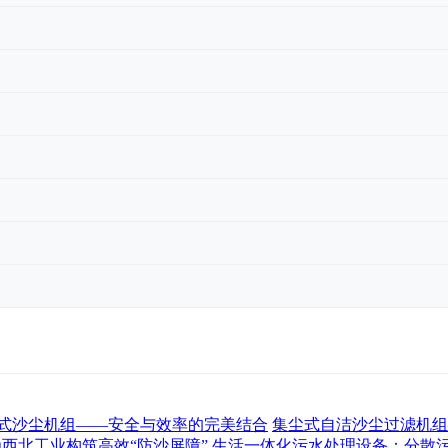
式沙尘机组——安全与效率的完美结合
集尘式自洁沙尘过滤机组
为西北工业构筑高效“防沙屏障”
生活一体化污水处理设备：分散