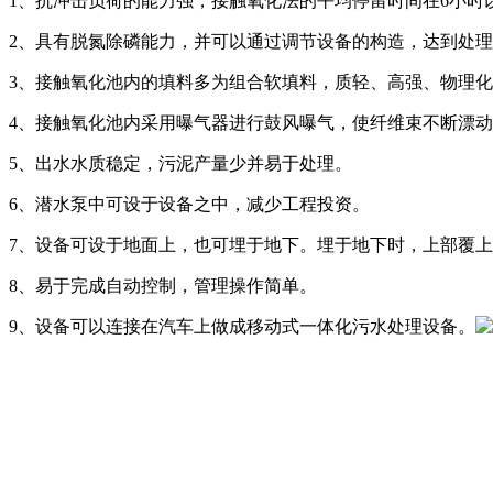
1、抗冲击负荷的能力强，接触氧化法的平均停留时间在6小时
2、具有脱氮除磷能力，并可以通过调节设备的构造，达到处
3、接触氧化池内的填料多为组合软填料，质轻、高强、物理
4、接触氧化池内采用曝气器进行鼓风曝气，使纤维束不断漂
5、出水水质稳定，污泥产量少并易于处理。
6、潜水泵中可设于设备之中，减少工程投资。
7、设备可设于地面上，也可埋于地下。埋于地下时，上部覆
8、易于完成自动控制，管理操作简单。
9、设备可以连接在汽车上做成移动式一体化污水处理设备。