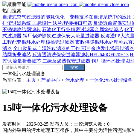
热门搜索：
自洁式空气过滤器的能耗优化：变频技术在自洁系统中的应用
排渣过滤系统 非标设计 法兰/焊接接口可选‌
反渗透前置保安过
不锈钢烧结网滤芯
石油化工行业精密过滤器金属烧结滤芯
化工
式过滤器
钢厂锅炉除铁过滤保安大流量过滤器
反渗透PP大流量
工程配套循环水处理核桃壳过滤器
市政供暖循环水处理卧式直
滤器
全自动刷式自清洗过滤器的工作原理
余热发电浅层过滤器
结网折叠滤芯
反渗透清洗保安过滤器滤芯HFU640GF020H13
H
PP大流量折叠滤芯
二级反渗透保安过滤器
钢厂循环水处理 处理量
一体化污水处理设备
当前位置：
主页
>
产品中心
>
污水处理
>
一体化污水处理设备
15吨一体化污水处理设备
发布时间：2026-02-25
发布人员：王佼
浏览人数：
0
国内外采用的污水处理工艺很多，其中主要分为活性污泥法和生