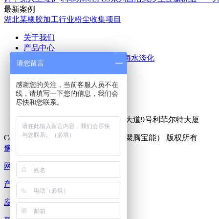
最新案例
湖北某橡胶加工行业粉尘收集项目
关于我们
产品中心
空气除尘
废气处理
污水处理
海水淡化
请您留言
应用案例
新闻中心
感谢您的关注，当前客服人员不在
公司新闻
行业新闻
线，请填写一下您的信息，我们会
联系我们
尽快和您联系。
热线咨询电话：
15516555153
公司地址：新乡市牧野区宏力大道9号利菲尔特大厦
Copyright © 2025 利菲尔特（商标：聚腾宝能） 版权所有
豫ICP备18000213号-15
XML地图
网站首页
产品中心
应用案例