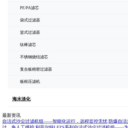
PE/PA滤芯
袋式过滤器
篮式过滤器
钛棒滤芯
不锈钢烧结滤芯
复合板精密过滤器
板框压滤机
海水淡化
最新资讯
自洁式沙尘过滤机组——智能化运行，远程监控无忧
防爆自洁
计，免人工维护
利菲尔特LFZS系列自洁式沙尘过滤机组——