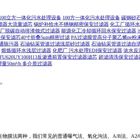
100立方一体化污水处理设备
100方一体化污水处理设备
碳钢砂
滤器大流量滤芯
锅炉补给水不锈钢精密保安过滤器
化工厂循环水
厂脱碳自动排渣烛式过滤器
能源化工冷却循环回水保安过滤器
保安滤芯40寸折叠5μm精密过滤
PA过滤膜管高分子聚乙烯pe粉
通除污器
石油钻采管道过滤浅层砂过滤器
石油钻采管道过滤自
熔炼循环水浅层过滤器
化肥厂 污水处理EDI保安过滤器
浓水反
FU620UY100H13反渗透前置保安过滤器滤芯
超滤清洗保安过滤
50m³/h 多介质过滤器
>
物膜法两种，我们常见的普通曝气法、氧化沟法、A/B法、A2