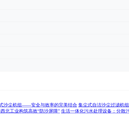
式沙尘机组——安全与效率的完美结合
集尘式自洁沙尘过滤机组
为西北工业构筑高效“防沙屏障”
生活一体化污水处理设备：分散