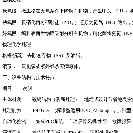
厌氧段‌：微生物在无氧条件下降解有机物，产生甲烷（CH₄）和
缺氧段‌：反硝化菌将硝酸盐（NO₃⁻）还原为氮气（N₂）逸出
好氧段‌：填料表面生物膜吸附分解有机物，硝化菌将氨氮（NH
物理化学处理‌
格栅/沉淀‌：去除悬浮物（SS）及油脂。
消毒‌：二氧化氯或紫外线杀灭病原体。
三、设备结构与技术特点‌
项目‌ ‌说明‌
主体材质‌ 碳钢结构（防腐处理），地埋式设计节省地表空
处理能力‌ 1~80 m³/h（标准型适用BOD₅≤250mg/L，加强型≤4
自动化控制‌ 集成PLC系统，自动启停风机/水泵，故障报警
污泥产量‌ 较传统工艺减少30%~50%，定期外运处置