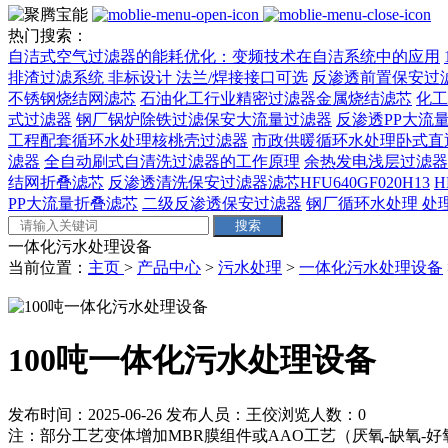
热门搜索：
自洁式空气过滤器的能耗优化：变频技术在自洁系统中的应用
排渣过滤系统 非标设计 法兰/焊接接口可选‌
反渗透前置保安过
不锈钢烧结网滤芯
石油化工行业精密过滤器金属烧结滤芯
化工
式过滤器
钢厂锅炉除铁过滤保安大流量过滤器
反渗透PP大流量
工程配套循环水处理核桃壳过滤器
市政供暖循环水处理卧式直
滤器
全自动刷式自清洗过滤器的工作原理
余热发电浅层过滤器
结网折叠滤芯
反渗透清洗保安过滤器滤芯HFU640GF020H13
H
PP大流量折叠滤芯
二级反渗透保安过滤器
钢厂循环水处理 处理量
一体化污水处理设备
当前位置：
主页
>
产品中心
>
污水处理
>
一体化污水处理设备
100吨一体化污水处理设备
发布时间：2025-06-26
发布人员：王佼
浏览人数：
0
注‌：部分工艺变体增加MBR膜组件或AAO工艺（厌氧-缺氧-