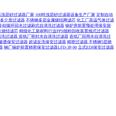
石浅层砂过滤器厂家
100吨浅层砂过滤器设备生产厂家
定制自动
多介质过滤器
不锈钢多层金属烧结网滤芯
化工厂高温气体过滤
冷却循环回水过滤刷式自清洗过滤器
锅炉房前置预处理保安袋
末烧结滤芯
精细化工新材料行业PPS细粉回收装置烛式过滤器
清洗过滤器
造纸厂密封水自清洗过滤器
造纸厂回用水自清洗过
渗透保安过滤器
超滤反洗保安过滤器
精密过滤器 不锈钢5层烧
器
钢厂锅炉前置精密保安过滤器LFD-3P-90
立式EDI保安过滤器