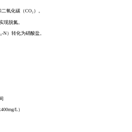
二氧化碳（CO₂）。
，实现脱氮。
₃-N）转化为硝酸盐。
间
00mg/L）