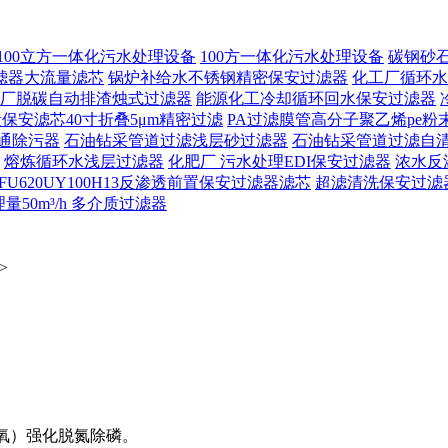
100立方一体化污水处理设备
100方一体化污水处理设备
碳钢砂
滤器大流量滤芯
锅炉补给水不锈钢精密保安过滤器
化工厂循环水
厂脱碳自动排渣烛式过滤器
能源化工冷却循环回水保安过滤器
保安滤芯40寸折叠5μm精密过滤
PA过滤膜管高分子聚乙烯pe粉
通除污器
石油钻采管道过滤浅层砂过滤器
石油钻采管道过滤自
熔炼循环水浅层过滤器
化肥厂 污水处理EDI保安过滤器
浓水反
FU620UY100H13反渗透前置保安过滤器滤芯
超滤清洗保安过滤
50m³/h 多介质过滤器
>
好氧）强化脱氮除磷。