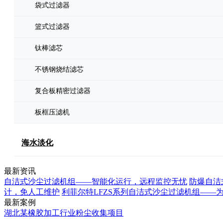
袋式过滤器
篮式过滤器
钛棒滤芯
不锈钢烧结滤芯
复合板精密过滤器
板框压滤机
海水淡化
最新资讯
自洁式沙尘过滤机组——智能化运行，远程监控无忧
防爆自洁
计，免人工维护
利菲尔特LFZS系列自洁式沙尘过滤机组——
最新案例
湖北某橡胶加工行业粉尘收集项目