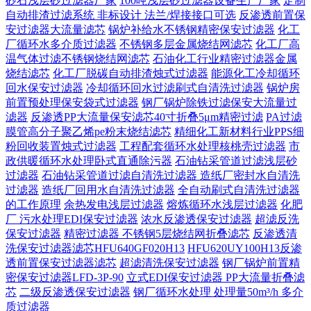
砂石浅层砂过滤器厂家
100吨浅层砂过滤器设备生产厂家
定制
自动排渣过滤系统 非标设计 法兰/焊接接口可选‌
反渗透前置保
安过滤器大流量滤芯
锅炉补给水不锈钢精密保安过滤器
化工
厂循环水多介质过滤器
不锈钢多层金属烧结网滤芯
化工厂高
温气体过滤不锈钢烧结网滤芯
石油化工行业精密过滤器金属
烧结滤芯
化工厂脱碳自动排渣烛式过滤器
能源化工冷却循环
回水保安过滤器
冷却循环回水过滤刷式自清洗过滤器
锅炉房
前置预处理保安袋式过滤器
钢厂锅炉除铁过滤保安大流量过
滤器
反渗透PP大流量保安滤芯40寸折叠5μm精密过滤
PA过滤
膜管高分子聚乙烯pe粉末烧结滤芯
精细化工新材料行业PPS细
粉回收装置烛式过滤器
工程配套循环水处理核桃壳过滤器
市
政供暖循环水处理卧式直通除污器
石油钻采管道过滤浅层砂
过滤器
石油钻采管道过滤自清洗过滤器
造纸厂密封水自清洗
过滤器
造纸厂回用水自清洗过滤器
全自动刷式自清洗过滤器
的工作原理
余热发电浅层过滤器
熔炼循环水浅层过滤器
化肥
厂 污水处理EDI保安过滤器
浓水反渗透保安过滤器
超滤反洗
保安过滤器
精密过滤器 不锈钢5层烧结网折叠滤芯
反渗透清
洗保安过滤器滤芯HFU640GF020H13
HFU620UY100H13反渗
透前置保安过滤器滤芯
超滤清洗保安过滤器
钢厂锅炉前置精
密保安过滤器LFD-3P-90
立式EDI保安过滤器 PP大流量折叠滤
芯
二级反渗透保安过滤器
钢厂循环水处理 处理量50m³/h 多介
质过滤器