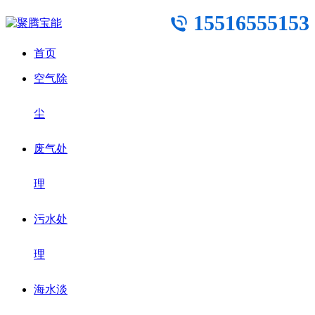
15516555153
首页
空气除
尘
废气处
理
污水处
理
海水淡