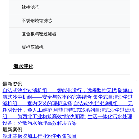
钛棒滤芯
不锈钢烧结滤芯
复合板精密过滤器
板框压滤机
海水淡化
最新资讯
自洁式沙尘过滤机组——智能化运行，远程监控无忧
防爆自
洁式沙尘机组——安全与效率的完美结合
集尘式自洁沙尘过
滤机组——室内安装的理想选择
自洁式沙尘过滤机组——无
耗材设计，免人工维护
利菲尔特LFZS系列自洁式沙尘过滤机
组——为西北工业构筑高效“防沙屏障”
生活一体化污水处理
设备：分散污水治理高效解决方案
最新案例
湖北某橡胶加工行业粉尘收集项目