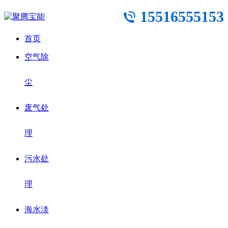
15516555153
首页
空气除
尘
废气处
理
污水处
理
海水淡