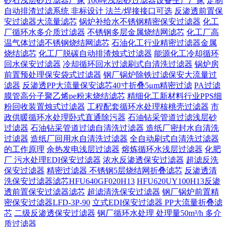
砂石浅层砂过滤器厂家
100吨浅层砂过滤器设备生产厂家
定制
自动排渣过滤系统 非标设计 法兰/焊接接口可选‌
反渗透前置保
安过滤器大流量滤芯
锅炉补给水不锈钢精密保安过滤器
化工
厂循环水多介质过滤器
不锈钢多层金属烧结网滤芯
化工厂高
温气体过滤不锈钢烧结网滤芯
石油化工行业精密过滤器金属
烧结滤芯
化工厂脱碳自动排渣烛式过滤器
能源化工冷却循环
回水保安过滤器
冷却循环回水过滤刷式自清洗过滤器
锅炉房
前置预处理保安袋式过滤器
钢厂锅炉除铁过滤保安大流量过
滤器
反渗透PP大流量保安滤芯40寸折叠5μm精密过滤
PA过滤
膜管高分子聚乙烯pe粉末烧结滤芯
精细化工新材料行业PPS细
粉回收装置烛式过滤器
工程配套循环水处理核桃壳过滤器
市
政供暖循环水处理卧式直通除污器
石油钻采管道过滤浅层砂
过滤器
石油钻采管道过滤自清洗过滤器
造纸厂密封水自清洗
过滤器
造纸厂回用水自清洗过滤器
全自动刷式自清洗过滤器
的工作原理
余热发电浅层过滤器
熔炼循环水浅层过滤器
化肥
厂 污水处理EDI保安过滤器
浓水反渗透保安过滤器
超滤反洗
保安过滤器
精密过滤器 不锈钢5层烧结网折叠滤芯
反渗透清
洗保安过滤器滤芯HFU640GF020H13
HFU620UY100H13反渗
透前置保安过滤器滤芯
超滤清洗保安过滤器
钢厂锅炉前置精
密保安过滤器LFD-3P-90
立式EDI保安过滤器 PP大流量折叠滤
芯
二级反渗透保安过滤器
钢厂循环水处理 处理量50m³/h 多介
质过滤器