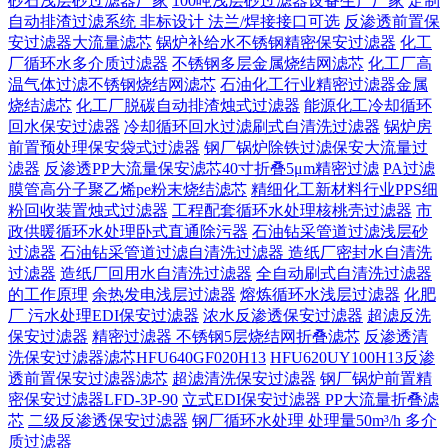
砂石浅层砂过滤器厂家
100吨浅层砂过滤器设备生产厂家
定制
自动排渣过滤系统 非标设计 法兰/焊接接口可选‌
反渗透前置保
安过滤器大流量滤芯
锅炉补给水不锈钢精密保安过滤器
化工
厂循环水多介质过滤器
不锈钢多层金属烧结网滤芯
化工厂高
温气体过滤不锈钢烧结网滤芯
石油化工行业精密过滤器金属
烧结滤芯
化工厂脱碳自动排渣烛式过滤器
能源化工冷却循环
回水保安过滤器
冷却循环回水过滤刷式自清洗过滤器
锅炉房
前置预处理保安袋式过滤器
钢厂锅炉除铁过滤保安大流量过
滤器
反渗透PP大流量保安滤芯40寸折叠5μm精密过滤
PA过滤
膜管高分子聚乙烯pe粉末烧结滤芯
精细化工新材料行业PPS细
粉回收装置烛式过滤器
工程配套循环水处理核桃壳过滤器
市
政供暖循环水处理卧式直通除污器
石油钻采管道过滤浅层砂
过滤器
石油钻采管道过滤自清洗过滤器
造纸厂密封水自清洗
过滤器
造纸厂回用水自清洗过滤器
全自动刷式自清洗过滤器
的工作原理
余热发电浅层过滤器
熔炼循环水浅层过滤器
化肥
厂 污水处理EDI保安过滤器
浓水反渗透保安过滤器
超滤反洗
保安过滤器
精密过滤器 不锈钢5层烧结网折叠滤芯
反渗透清
洗保安过滤器滤芯HFU640GF020H13
HFU620UY100H13反渗
透前置保安过滤器滤芯
超滤清洗保安过滤器
钢厂锅炉前置精
密保安过滤器LFD-3P-90
立式EDI保安过滤器 PP大流量折叠滤
芯
二级反渗透保安过滤器
钢厂循环水处理 处理量50m³/h 多介
质过滤器