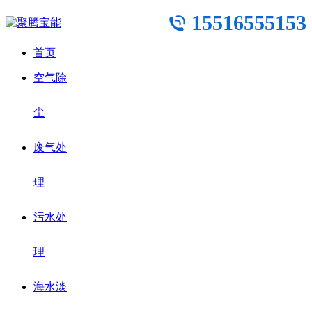
15516555153
首页
空气除
尘
废气处
理
污水处
理
海水淡