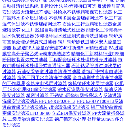
砂石浅层砂过滤器厂家
100吨浅层砂过滤器设备生产厂家
定制
自动排渣过滤系统 非标设计 法兰/焊接接口可选‌
反渗透前置保
安过滤器大流量滤芯
锅炉补给水不锈钢精密保安过滤器
化工
厂循环水多介质过滤器
不锈钢多层金属烧结网滤芯
化工厂高
温气体过滤不锈钢烧结网滤芯
石油化工行业精密过滤器金属
烧结滤芯
化工厂脱碳自动排渣烛式过滤器
能源化工冷却循环
回水保安过滤器
冷却循环回水过滤刷式自清洗过滤器
锅炉房
前置预处理保安袋式过滤器
钢厂锅炉除铁过滤保安大流量过
滤器
反渗透PP大流量保安滤芯40寸折叠5μm精密过滤
PA过滤
膜管高分子聚乙烯pe粉末烧结滤芯
精细化工新材料行业PPS细
粉回收装置烛式过滤器
工程配套循环水处理核桃壳过滤器
市
政供暖循环水处理卧式直通除污器
石油钻采管道过滤浅层砂
过滤器
石油钻采管道过滤自清洗过滤器
造纸厂密封水自清洗
过滤器
造纸厂回用水自清洗过滤器
全自动刷式自清洗过滤器
的工作原理
余热发电浅层过滤器
熔炼循环水浅层过滤器
化肥
厂 污水处理EDI保安过滤器
浓水反渗透保安过滤器
超滤反洗
保安过滤器
精密过滤器 不锈钢5层烧结网折叠滤芯
反渗透清
洗保安过滤器滤芯HFU640GF020H13
HFU620UY100H13反渗
透前置保安过滤器滤芯
超滤清洗保安过滤器
钢厂锅炉前置精
密保安过滤器LFD-3P-90
立式EDI保安过滤器 PP大流量折叠滤
芯
二级反渗透保安过滤器
钢厂循环水处理 处理量50m³/h 多介
质过滤器