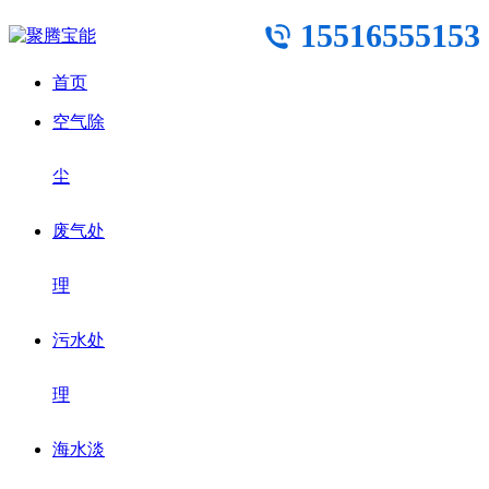
15516555153
首页
空气除
尘
废气处
理
污水处
理
海水淡