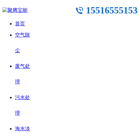
15516555153
首页
空气除
尘
废气处
理
污水处
理
海水淡