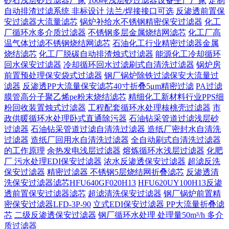
砂石浅层砂过滤器厂家
100吨浅层砂过滤器设备生产厂家
定制
自动排渣过滤系统 非标设计 法兰/焊接接口可选‌
反渗透前置保
安过滤器大流量滤芯
锅炉补给水不锈钢精密保安过滤器
化工
厂循环水多介质过滤器
不锈钢多层金属烧结网滤芯
化工厂高
温气体过滤不锈钢烧结网滤芯
石油化工行业精密过滤器金属
烧结滤芯
化工厂脱碳自动排渣烛式过滤器
能源化工冷却循环
回水保安过滤器
冷却循环回水过滤刷式自清洗过滤器
锅炉房
前置预处理保安袋式过滤器
钢厂锅炉除铁过滤保安大流量过
滤器
反渗透PP大流量保安滤芯40寸折叠5μm精密过滤
PA过滤
膜管高分子聚乙烯pe粉末烧结滤芯
精细化工新材料行业PPS细
粉回收装置烛式过滤器
工程配套循环水处理核桃壳过滤器
市
政供暖循环水处理卧式直通除污器
石油钻采管道过滤浅层砂
过滤器
石油钻采管道过滤自清洗过滤器
造纸厂密封水自清洗
过滤器
造纸厂回用水自清洗过滤器
全自动刷式自清洗过滤器
的工作原理
余热发电浅层过滤器
熔炼循环水浅层过滤器
化肥
厂 污水处理EDI保安过滤器
浓水反渗透保安过滤器
超滤反洗
保安过滤器
精密过滤器 不锈钢5层烧结网折叠滤芯
反渗透清
洗保安过滤器滤芯HFU640GF020H13
HFU620UY100H13反渗
透前置保安过滤器滤芯
超滤清洗保安过滤器
钢厂锅炉前置精
密保安过滤器LFD-3P-90
立式EDI保安过滤器 PP大流量折叠滤
芯
二级反渗透保安过滤器
钢厂循环水处理 处理量50m³/h 多介
质过滤器