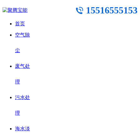
15516555153
首页
空气除
尘
废气处
理
污水处
理
海水淡