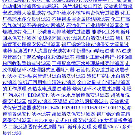
砂石浅层砂过滤器厂家
100吨浅层砂过滤器设备生产厂家
定制
自动排渣过滤系统 非标设计 法兰/焊接接口可选‌
反渗透前置保
安过滤器大流量滤芯
锅炉补给水不锈钢精密保安过滤器
化工
厂循环水多介质过滤器
不锈钢多层金属烧结网滤芯
化工厂高
温气体过滤不锈钢烧结网滤芯
石油化工行业精密过滤器金属
烧结滤芯
化工厂脱碳自动排渣烛式过滤器
能源化工冷却循环
回水保安过滤器
冷却循环回水过滤刷式自清洗过滤器
锅炉房
前置预处理保安袋式过滤器
钢厂锅炉除铁过滤保安大流量过
滤器
反渗透PP大流量保安滤芯40寸折叠5μm精密过滤
PA过滤
膜管高分子聚乙烯pe粉末烧结滤芯
精细化工新材料行业PPS细
粉回收装置烛式过滤器
工程配套循环水处理核桃壳过滤器
市
政供暖循环水处理卧式直通除污器
石油钻采管道过滤浅层砂
过滤器
石油钻采管道过滤自清洗过滤器
造纸厂密封水自清洗
过滤器
造纸厂回用水自清洗过滤器
全自动刷式自清洗过滤器
的工作原理
余热发电浅层过滤器
熔炼循环水浅层过滤器
化肥
厂 污水处理EDI保安过滤器
浓水反渗透保安过滤器
超滤反洗
保安过滤器
精密过滤器 不锈钢5层烧结网折叠滤芯
反渗透清
洗保安过滤器滤芯HFU640GF020H13
HFU620UY100H13反渗
透前置保安过滤器滤芯
超滤清洗保安过滤器
钢厂锅炉前置精
密保安过滤器LFD-3P-90
立式EDI保安过滤器 PP大流量折叠滤
芯
二级反渗透保安过滤器
钢厂循环水处理 处理量50m³/h 多介
质过滤器