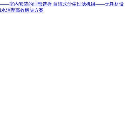
——室内安装的理想选择
自洁式沙尘过滤机组——无耗材设
污水治理高效解决方案