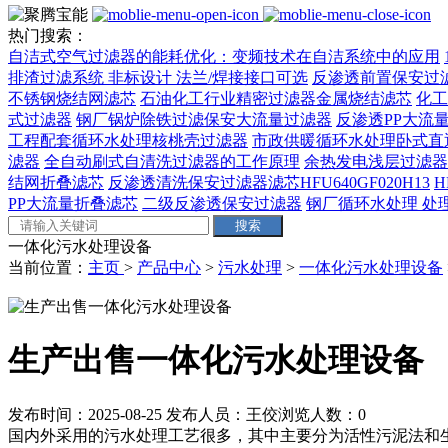
热门搜索：
自洁式空气过滤器的能耗优化：变频技术在自洁系统中的应用
排渣过滤系统 非标设计 法兰/焊接接口可选‌
反渗透前置保安过
不锈钢烧结网滤芯
石油化工行业精密过滤器金属烧结滤芯
化工
式过滤器
钢厂锅炉除铁过滤保安大流量过滤器
反渗透PP大流量
工程配套循环水处理核桃壳过滤器
市政供暖循环水处理卧式直
滤器
全自动刷式自清洗过滤器的工作原理
余热发电浅层过滤器
结网折叠滤芯
反渗透清洗保安过滤器滤芯HFU640GF020H13
H
PP大流量折叠滤芯
二级反渗透保安过滤器
钢厂循环水处理 处理量
一体化污水处理设备
当前位置：
主页
>
产品中心
>
污水处理
>
一体化污水处理设备
生产出售一体化污水处理设备
发布时间：2025-08-25
发布人员：王佼
浏览人数：
0
国内外采用的污水处理工艺很多，其中主要分为活性污泥法和生