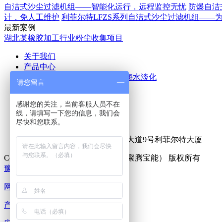
自洁式沙尘过滤机组——智能化运行，远程监控无忧
防爆自洁
计，免人工维护
利菲尔特LFZS系列自洁式沙尘过滤机组——
最新案例
湖北某橡胶加工行业粉尘收集项目
关于我们
产品中心
空气除尘
废气处理
污水处理
海水淡化
请您留言
应用案例
新闻中心
感谢您的关注，当前客服人员不在
公司新闻
行业新闻
线，请填写一下您的信息，我们会
联系我们
尽快和您联系。
热线咨询电话：
15516555153
公司地址：新乡市牧野区宏力大道9号利菲尔特大厦
Copyright © 2025 利菲尔特（商标：聚腾宝能） 版权所有
豫ICP备18000213号-15
XML地图
网站首页
产品中心