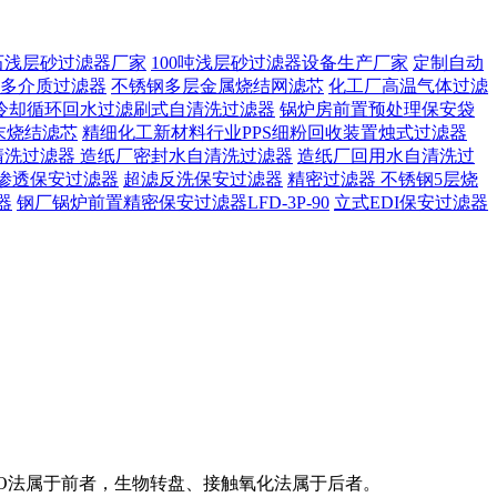
石浅层砂过滤器厂家
100吨浅层砂过滤器设备生产厂家
定制自动
多介质过滤器
不锈钢多层金属烧结网滤芯
化工厂高温气体过滤
冷却循环回水过滤刷式自清洗过滤器
锅炉房前置预处理保安袋
末烧结滤芯
精细化工新材料行业PPS细粉回收装置烛式过滤器
清洗过滤器
造纸厂密封水自清洗过滤器
造纸厂回用水自清洗过
渗透保安过滤器
超滤反洗保安过滤器
精密过滤器 不锈钢5层烧
器
钢厂锅炉前置精密保安过滤器LFD-3P-90
立式EDI保安过滤器
/O法属于前者，生物转盘、接触氧化法属于后者。