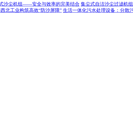
式沙尘机组——安全与效率的完美结合
集尘式自洁沙尘过滤机组
为西北工业构筑高效“防沙屏障”
生活一体化污水处理设备：分散