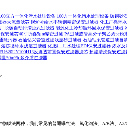
100立方一体化污水处理设备
100方一体化污水处理设备
碳钢砂
滤器大流量滤芯
锅炉补给水不锈钢精密保安过滤器
化工厂循环水
厂脱碳自动排渣烛式过滤器
能源化工冷却循环回水保安过滤器
保安滤芯40寸折叠5μm精密过滤
PA过滤膜管高分子聚乙烯pe粉
通除污器
石油钻采管道过滤浅层砂过滤器
石油钻采管道过滤自
熔炼循环水浅层过滤器
化肥厂 污水处理EDI保安过滤器
浓水反
FU620UY100H13反渗透前置保安过滤器滤芯
超滤清洗保安过滤
50m³/h 多介质过滤器
>
物膜法两种，我们常见的普通曝气法、氧化沟法、A/B法、A2