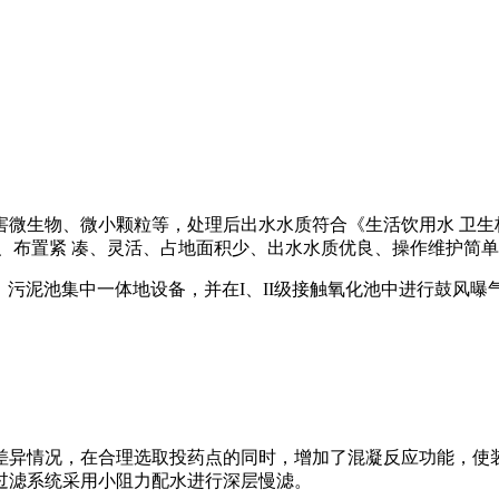
微生物、微小颗粒等，处理后出水水质符合《生活饮用水 卫生标
、布置紧 凑、灵活、占地面积少、出水水质优良、操作维护简单
池、污泥池集中一体地设备，并在I、II级接触氧化池中进行鼓风
差异情况，在合理选取投药点的同时，增加了混凝反应功能，使装
过滤系统采用小阻力配水进行深层慢滤。