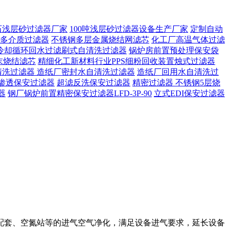
石浅层砂过滤器厂家
100吨浅层砂过滤器设备生产厂家
定制自动
多介质过滤器
不锈钢多层金属烧结网滤芯
化工厂高温气体过滤
冷却循环回水过滤刷式自清洗过滤器
锅炉房前置预处理保安袋
末烧结滤芯
精细化工新材料行业PPS细粉回收装置烛式过滤器
清洗过滤器
造纸厂密封水自清洗过滤器
造纸厂回用水自清洗过
渗透保安过滤器
超滤反洗保安过滤器
精密过滤器 不锈钢5层烧
器
钢厂锅炉前置精密保安过滤器LFD-3P-90
立式EDI保安过滤器
配套、空氮站等的进气空气净化，满足设备进气要求，延长设备