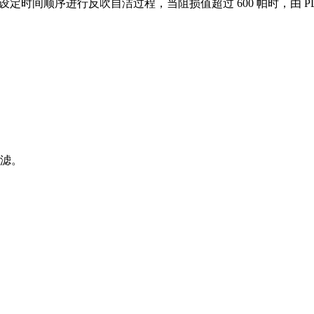
时间顺序进行反吹自洁过程，当阻损值超过 600 帕时，由 PLC
过滤。