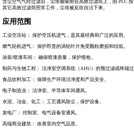
含尘空气气经过滤后，尘埃被吸附在高效过滤筒上，由 PLC 按设定
其它高效过滤筒照常工作，尘埃被反吹自洁下来。
应用范围
工业空压站： 保护空压机进气，是其最经典和广泛的应用。
燃气轮机进气： 保护昂贵的涡轮叶片免受颗粒磨损和结垢。
涂装/喷漆车间： 确保喷漆质量，保护喷枪。
制药与生物工程： 洁净室空调系统（AHU）的预过滤或终端
食品饮料加工： 保障生产环境洁净度和产品安全。
电子制造业： 洁净室、半导体车间通风。
水泥、冶金、化工： 工艺通风除尘，保护设备。
发电厂： 控制室、电气设备室通风。
高端商业建筑： 改善室内空气品质。