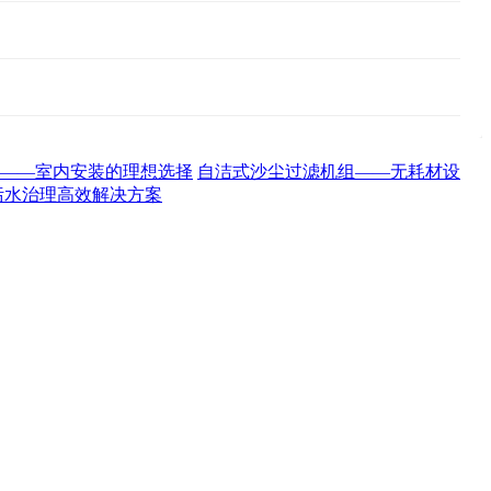
——室内安装的理想选择
自洁式沙尘过滤机组——无耗材设
污水治理高效解决方案