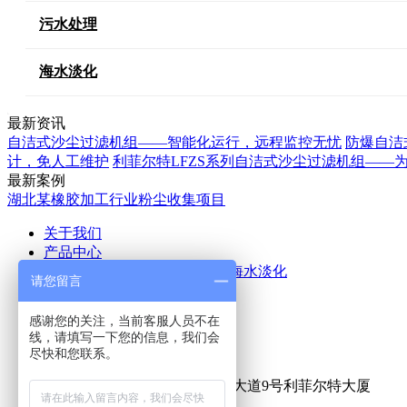
污水处理
海水淡化
最新资讯
自洁式沙尘过滤机组——智能化运行，远程监控无忧
防爆自洁
计，免人工维护
利菲尔特LFZS系列自洁式沙尘过滤机组——
最新案例
湖北某橡胶加工行业粉尘收集项目
关于我们
产品中心
空气除尘
废气处理
污水处理
海水淡化
请您留言
应用案例
新闻中心
感谢您的关注，当前客服人员不在
公司新闻
行业新闻
线，请填写一下您的信息，我们会
联系我们
尽快和您联系。
热线咨询电话：
15516555153
公司地址：新乡市牧野区宏力大道9号利菲尔特大厦