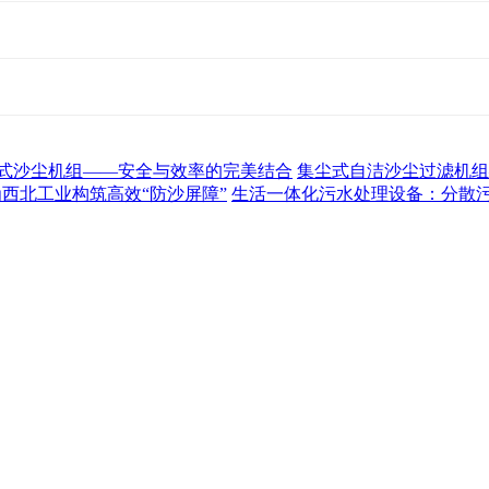
式沙尘机组——安全与效率的完美结合
集尘式自洁沙尘过滤机组
为西北工业构筑高效“防沙屏障”
生活一体化污水处理设备：分散