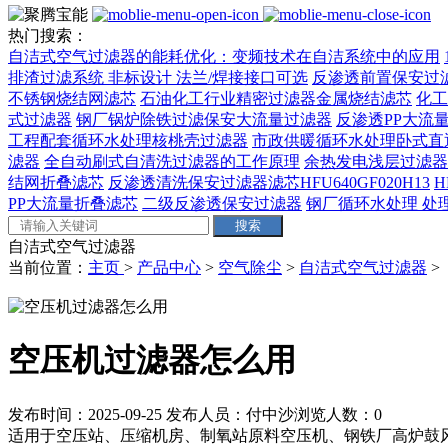
热门搜索：
自洁式空气过滤器的能耗优化：变频技术在自洁系统中的应用
排渣过滤系统 非标设计 法兰/焊接接口可选‌
反渗透前置保安过
不锈钢烧结网滤芯
石油化工行业精密过滤器金属烧结滤芯
化工
式过滤器
钢厂锅炉除铁过滤保安大流量过滤器
反渗透PP大流量
工程配套循环水处理核桃壳过滤器
市政供暖循环水处理卧式直
滤器
全自动刷式自清洗过滤器的工作原理
余热发电浅层过滤器
结网折叠滤芯
反渗透清洗保安过滤器滤芯HFU640GF020H13
H
PP大流量折叠滤芯
二级反渗透保安过滤器
钢厂循环水处理 处理量
自洁式空气过滤器
当前位置：
主页
>
产品中心
>
空气除尘
>
自洁式空气过滤器
>
空压机过滤器怎么用
发布时间：2025-09-25
发布人员：付中沙
浏览人数：
0
适用于空压站、压缩机房、制氧站原料空压机、钢铁厂高炉鼓