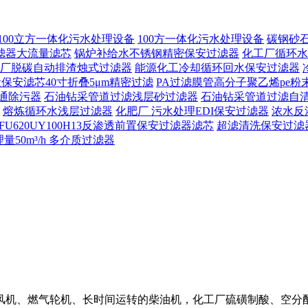
100立方一体化污水处理设备
100方一体化污水处理设备
碳钢砂
滤器大流量滤芯
锅炉补给水不锈钢精密保安过滤器
化工厂循环水
厂脱碳自动排渣烛式过滤器
能源化工冷却循环回水保安过滤器
保安滤芯40寸折叠5μm精密过滤
PA过滤膜管高分子聚乙烯pe粉
通除污器
石油钻采管道过滤浅层砂过滤器
石油钻采管道过滤自
熔炼循环水浅层过滤器
化肥厂 污水处理EDI保安过滤器
浓水反
FU620UY100H13反渗透前置保安过滤器滤芯
超滤清洗保安过滤
50m³/h 多介质过滤器
风机、燃气轮机、长时间运转的柴油机，化工厂硫磺制酸、空分