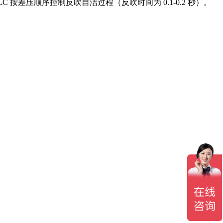
 按差压顺序控制反吹自洁过程（反吹时间为 0.1-0.2 秒）。