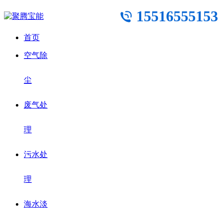
15516555153
首页
空气除
尘
废气处
理
污水处
理
海水淡