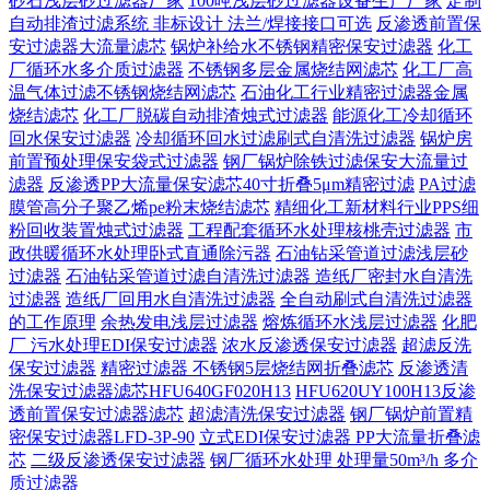
砂石浅层砂过滤器厂家
100吨浅层砂过滤器设备生产厂家
定制
自动排渣过滤系统 非标设计 法兰/焊接接口可选‌
反渗透前置保
安过滤器大流量滤芯
锅炉补给水不锈钢精密保安过滤器
化工
厂循环水多介质过滤器
不锈钢多层金属烧结网滤芯
化工厂高
温气体过滤不锈钢烧结网滤芯
石油化工行业精密过滤器金属
烧结滤芯
化工厂脱碳自动排渣烛式过滤器
能源化工冷却循环
回水保安过滤器
冷却循环回水过滤刷式自清洗过滤器
锅炉房
前置预处理保安袋式过滤器
钢厂锅炉除铁过滤保安大流量过
滤器
反渗透PP大流量保安滤芯40寸折叠5μm精密过滤
PA过滤
膜管高分子聚乙烯pe粉末烧结滤芯
精细化工新材料行业PPS细
粉回收装置烛式过滤器
工程配套循环水处理核桃壳过滤器
市
政供暖循环水处理卧式直通除污器
石油钻采管道过滤浅层砂
过滤器
石油钻采管道过滤自清洗过滤器
造纸厂密封水自清洗
过滤器
造纸厂回用水自清洗过滤器
全自动刷式自清洗过滤器
的工作原理
余热发电浅层过滤器
熔炼循环水浅层过滤器
化肥
厂 污水处理EDI保安过滤器
浓水反渗透保安过滤器
超滤反洗
保安过滤器
精密过滤器 不锈钢5层烧结网折叠滤芯
反渗透清
洗保安过滤器滤芯HFU640GF020H13
HFU620UY100H13反渗
透前置保安过滤器滤芯
超滤清洗保安过滤器
钢厂锅炉前置精
密保安过滤器LFD-3P-90
立式EDI保安过滤器 PP大流量折叠滤
芯
二级反渗透保安过滤器
钢厂循环水处理 处理量50m³/h 多介
质过滤器