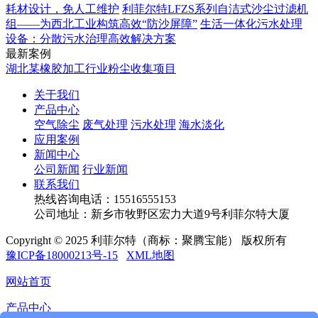
耗材设计，免人工维护
利菲尔特LFZS系列自洁式沙尘过滤机
组——为西北工业构筑高效“防沙屏障”
生活一体化污水处理
设备：分散污水治理高效解决方案
最新案例
湖北某橡胶加工行业粉尘收集项目
关于我们
产品中心
空气除尘
废气处理
污水处理
海水淡化
应用案例
新闻中心
公司新闻
行业新闻
联系我们
热线咨询电话：
15516555153
公司地址：新乡市牧野区宏力大道9号利菲尔特大厦
Copyright © 2025 利菲尔特（商标：聚腾宝能） 版权所有
豫ICP备18000213号-15
XML地图
网站首页
产品中心