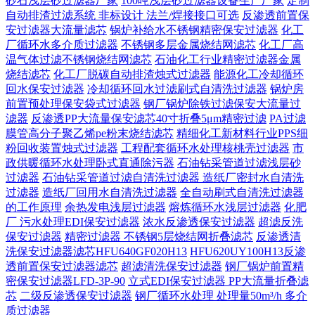
砂石浅层砂过滤器厂家
100吨浅层砂过滤器设备生产厂家
定制
自动排渣过滤系统 非标设计 法兰/焊接接口可选‌
反渗透前置保
安过滤器大流量滤芯
锅炉补给水不锈钢精密保安过滤器
化工
厂循环水多介质过滤器
不锈钢多层金属烧结网滤芯
化工厂高
温气体过滤不锈钢烧结网滤芯
石油化工行业精密过滤器金属
烧结滤芯
化工厂脱碳自动排渣烛式过滤器
能源化工冷却循环
回水保安过滤器
冷却循环回水过滤刷式自清洗过滤器
锅炉房
前置预处理保安袋式过滤器
钢厂锅炉除铁过滤保安大流量过
滤器
反渗透PP大流量保安滤芯40寸折叠5μm精密过滤
PA过滤
膜管高分子聚乙烯pe粉末烧结滤芯
精细化工新材料行业PPS细
粉回收装置烛式过滤器
工程配套循环水处理核桃壳过滤器
市
政供暖循环水处理卧式直通除污器
石油钻采管道过滤浅层砂
过滤器
石油钻采管道过滤自清洗过滤器
造纸厂密封水自清洗
过滤器
造纸厂回用水自清洗过滤器
全自动刷式自清洗过滤器
的工作原理
余热发电浅层过滤器
熔炼循环水浅层过滤器
化肥
厂 污水处理EDI保安过滤器
浓水反渗透保安过滤器
超滤反洗
保安过滤器
精密过滤器 不锈钢5层烧结网折叠滤芯
反渗透清
洗保安过滤器滤芯HFU640GF020H13
HFU620UY100H13反渗
透前置保安过滤器滤芯
超滤清洗保安过滤器
钢厂锅炉前置精
密保安过滤器LFD-3P-90
立式EDI保安过滤器 PP大流量折叠滤
芯
二级反渗透保安过滤器
钢厂循环水处理 处理量50m³/h 多介
质过滤器