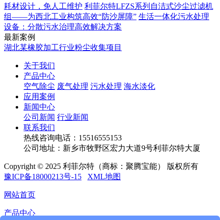
耗材设计，免人工维护
利菲尔特LFZS系列自洁式沙尘过滤机
组——为西北工业构筑高效“防沙屏障”
生活一体化污水处理
设备：分散污水治理高效解决方案
最新案例
湖北某橡胶加工行业粉尘收集项目
关于我们
产品中心
空气除尘
废气处理
污水处理
海水淡化
应用案例
新闻中心
公司新闻
行业新闻
联系我们
热线咨询电话：
15516555153
公司地址：新乡市牧野区宏力大道9号利菲尔特大厦
Copyright © 2025 利菲尔特（商标：聚腾宝能） 版权所有
豫ICP备18000213号-15
XML地图
网站首页
产品中心