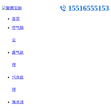
15516555153
首页
空气除
尘
废气处
理
污水处
理
海水淡