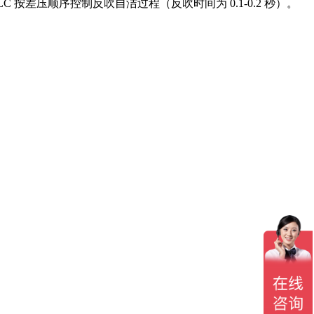
 按差压顺序控制反吹自洁过程（反吹时间为 0.1-0.2 秒）。