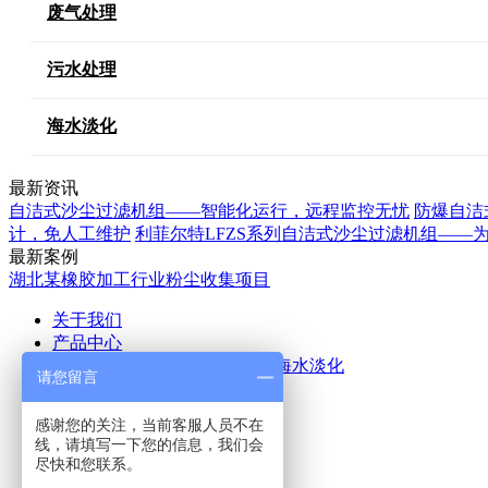
废气处理
污水处理
海水淡化
最新资讯
自洁式沙尘过滤机组——智能化运行，远程监控无忧
防爆自洁
计，免人工维护
利菲尔特LFZS系列自洁式沙尘过滤机组——
最新案例
湖北某橡胶加工行业粉尘收集项目
关于我们
产品中心
空气除尘
废气处理
污水处理
海水淡化
请您留言
应用案例
新闻中心
感谢您的关注，当前客服人员不在
公司新闻
行业新闻
线，请填写一下您的信息，我们会
联系我们
尽快和您联系。
热线咨询电话：
15516555153