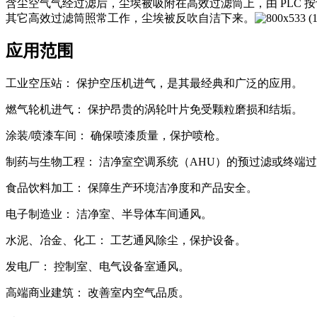
含尘空气气经过滤后，尘埃被吸附在高效过滤筒上，由 PLC 按设定
其它高效过滤筒照常工作，尘埃被反吹自洁下来。
应用范围
工业空压站： 保护空压机进气，是其最经典和广泛的应用。
燃气轮机进气： 保护昂贵的涡轮叶片免受颗粒磨损和结垢。
涂装/喷漆车间： 确保喷漆质量，保护喷枪。
制药与生物工程： 洁净室空调系统（AHU）的预过滤或终端
食品饮料加工： 保障生产环境洁净度和产品安全。
电子制造业： 洁净室、半导体车间通风。
水泥、冶金、化工： 工艺通风除尘，保护设备。
发电厂： 控制室、电气设备室通风。
高端商业建筑： 改善室内空气品质。