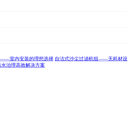
——室内安装的理想选择
自洁式沙尘过滤机组——无耗材设
污水治理高效解决方案