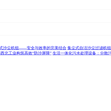
式沙尘机组——安全与效率的完美结合
集尘式自洁沙尘过滤机组
为西北工业构筑高效“防沙屏障”
生活一体化污水处理设备：分散