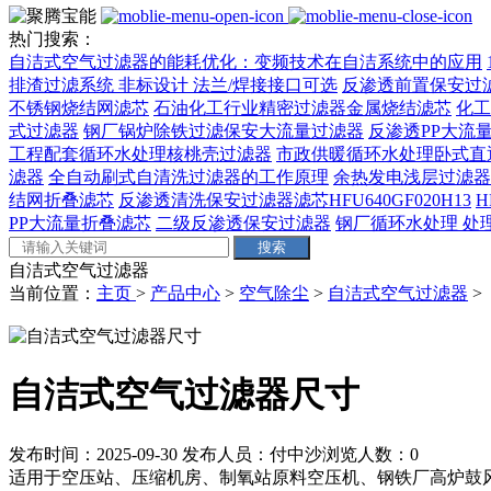
热门搜索：
自洁式空气过滤器的能耗优化：变频技术在自洁系统中的应用
排渣过滤系统 非标设计 法兰/焊接接口可选‌
反渗透前置保安过
不锈钢烧结网滤芯
石油化工行业精密过滤器金属烧结滤芯
化工
式过滤器
钢厂锅炉除铁过滤保安大流量过滤器
反渗透PP大流量
工程配套循环水处理核桃壳过滤器
市政供暖循环水处理卧式直
滤器
全自动刷式自清洗过滤器的工作原理
余热发电浅层过滤器
结网折叠滤芯
反渗透清洗保安过滤器滤芯HFU640GF020H13
H
PP大流量折叠滤芯
二级反渗透保安过滤器
钢厂循环水处理 处理量
自洁式空气过滤器
当前位置：
主页
>
产品中心
>
空气除尘
>
自洁式空气过滤器
>
自洁式空气过滤器尺寸
发布时间：2025-09-30
发布人员：付中沙
浏览人数：
0
适用于空压站、压缩机房、制氧站原料空压机、钢铁厂高炉鼓