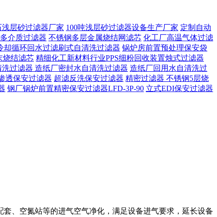
石浅层砂过滤器厂家
100吨浅层砂过滤器设备生产厂家
定制自动
多介质过滤器
不锈钢多层金属烧结网滤芯
化工厂高温气体过滤
冷却循环回水过滤刷式自清洗过滤器
锅炉房前置预处理保安袋
末烧结滤芯
精细化工新材料行业PPS细粉回收装置烛式过滤器
清洗过滤器
造纸厂密封水自清洗过滤器
造纸厂回用水自清洗过
渗透保安过滤器
超滤反洗保安过滤器
精密过滤器 不锈钢5层烧
器
钢厂锅炉前置精密保安过滤器LFD-3P-90
立式EDI保安过滤器
配套、空氮站等的进气空气净化，满足设备进气要求，延长设备