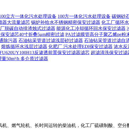
100立方一体化污水处理设备
100方一体化污水处理设备
碳钢砂
滤器大流量滤芯
锅炉补给水不锈钢精密保安过滤器
化工厂循环水
厂脱碳自动排渣烛式过滤器
能源化工冷却循环回水保安过滤器
保安滤芯40寸折叠5μm精密过滤
PA过滤膜管高分子聚乙烯pe粉
通除污器
石油钻采管道过滤浅层砂过滤器
石油钻采管道过滤自
熔炼循环水浅层过滤器
化肥厂 污水处理EDI保安过滤器
浓水反
FU620UY100H13反渗透前置保安过滤器滤芯
超滤清洗保安过滤
50m³/h 多介质过滤器
风机、燃气轮机、长时间运转的柴油机，化工厂硫磺制酸、空分