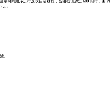
时间顺序进行反吹自洁过程，当阻损值超过 600 帕时，由 PLC
过滤。