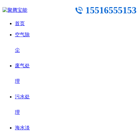
15516555153
首页
空气除
尘
废气处
理
污水处
理
海水淡