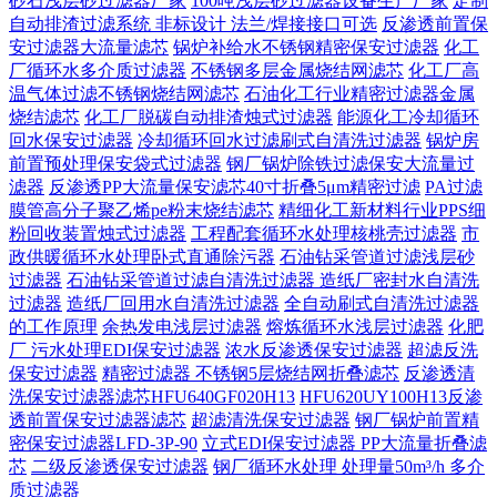
砂石浅层砂过滤器厂家
100吨浅层砂过滤器设备生产厂家
定制
自动排渣过滤系统 非标设计 法兰/焊接接口可选‌
反渗透前置保
安过滤器大流量滤芯
锅炉补给水不锈钢精密保安过滤器
化工
厂循环水多介质过滤器
不锈钢多层金属烧结网滤芯
化工厂高
温气体过滤不锈钢烧结网滤芯
石油化工行业精密过滤器金属
烧结滤芯
化工厂脱碳自动排渣烛式过滤器
能源化工冷却循环
回水保安过滤器
冷却循环回水过滤刷式自清洗过滤器
锅炉房
前置预处理保安袋式过滤器
钢厂锅炉除铁过滤保安大流量过
滤器
反渗透PP大流量保安滤芯40寸折叠5μm精密过滤
PA过滤
膜管高分子聚乙烯pe粉末烧结滤芯
精细化工新材料行业PPS细
粉回收装置烛式过滤器
工程配套循环水处理核桃壳过滤器
市
政供暖循环水处理卧式直通除污器
石油钻采管道过滤浅层砂
过滤器
石油钻采管道过滤自清洗过滤器
造纸厂密封水自清洗
过滤器
造纸厂回用水自清洗过滤器
全自动刷式自清洗过滤器
的工作原理
余热发电浅层过滤器
熔炼循环水浅层过滤器
化肥
厂 污水处理EDI保安过滤器
浓水反渗透保安过滤器
超滤反洗
保安过滤器
精密过滤器 不锈钢5层烧结网折叠滤芯
反渗透清
洗保安过滤器滤芯HFU640GF020H13
HFU620UY100H13反渗
透前置保安过滤器滤芯
超滤清洗保安过滤器
钢厂锅炉前置精
密保安过滤器LFD-3P-90
立式EDI保安过滤器 PP大流量折叠滤
芯
二级反渗透保安过滤器
钢厂循环水处理 处理量50m³/h 多介
质过滤器