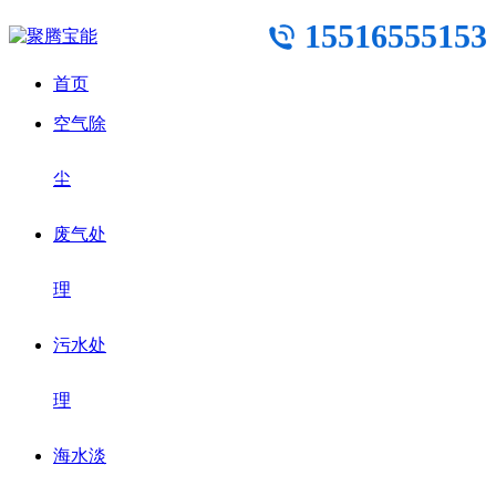
15516555153
首页
空气除
尘
废气处
理
污水处
理
海水淡