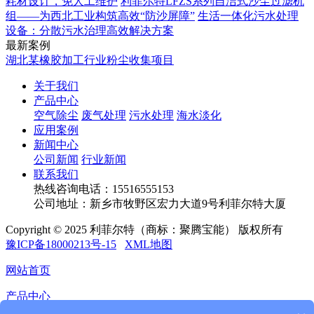
耗材设计，免人工维护
利菲尔特LFZS系列自洁式沙尘过滤机
组——为西北工业构筑高效“防沙屏障”
生活一体化污水处理
设备：分散污水治理高效解决方案
最新案例
湖北某橡胶加工行业粉尘收集项目
关于我们
产品中心
空气除尘
废气处理
污水处理
海水淡化
应用案例
新闻中心
公司新闻
行业新闻
联系我们
热线咨询电话：
15516555153
公司地址：新乡市牧野区宏力大道9号利菲尔特大厦
Copyright © 2025 利菲尔特（商标：聚腾宝能） 版权所有
豫ICP备18000213号-15
XML地图
网站首页
产品中心