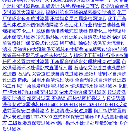
砂石浅层砂过滤器厂家
100吨浅层砂过滤器设备生产厂家
定制
自动排渣过滤系统 非标设计 法兰/焊接接口可选‌
反渗透前置保
安过滤器大流量滤芯
锅炉补给水不锈钢精密保安过滤器
化工
厂循环水多介质过滤器
不锈钢多层金属烧结网滤芯
化工厂高
温气体过滤不锈钢烧结网滤芯
石油化工行业精密过滤器金属
烧结滤芯
化工厂脱碳自动排渣烛式过滤器
能源化工冷却循环
回水保安过滤器
冷却循环回水过滤刷式自清洗过滤器
锅炉房
前置预处理保安袋式过滤器
钢厂锅炉除铁过滤保安大流量过
滤器
反渗透PP大流量保安滤芯40寸折叠5μm精密过滤
PA过滤
膜管高分子聚乙烯pe粉末烧结滤芯
精细化工新材料行业PPS细
粉回收装置烛式过滤器
工程配套循环水处理核桃壳过滤器
市
政供暖循环水处理卧式直通除污器
石油钻采管道过滤浅层砂
过滤器
石油钻采管道过滤自清洗过滤器
造纸厂密封水自清洗
过滤器
造纸厂回用水自清洗过滤器
全自动刷式自清洗过滤器
的工作原理
余热发电浅层过滤器
熔炼循环水浅层过滤器
化肥
厂 污水处理EDI保安过滤器
浓水反渗透保安过滤器
超滤反洗
保安过滤器
精密过滤器 不锈钢5层烧结网折叠滤芯
反渗透清
洗保安过滤器滤芯HFU640GF020H13
HFU620UY100H13反渗
透前置保安过滤器滤芯
超滤清洗保安过滤器
钢厂锅炉前置精
密保安过滤器LFD-3P-90
立式EDI保安过滤器 PP大流量折叠滤
芯
二级反渗透保安过滤器
钢厂循环水处理 处理量50m³/h 多介
质过滤器