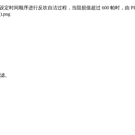
时间顺序进行反吹自洁过程，当阻损值超过 600 帕时，由 PLC
过滤。