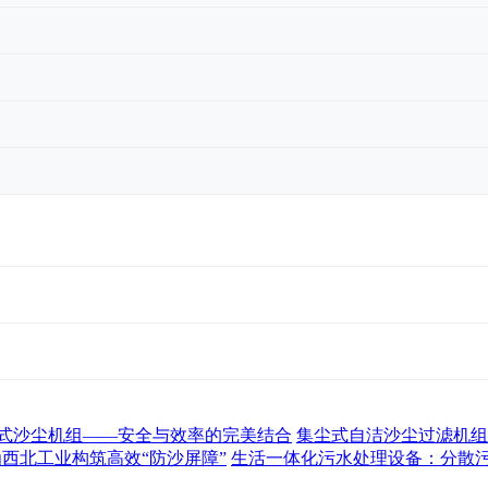
式沙尘机组——安全与效率的完美结合
集尘式自洁沙尘过滤机组
为西北工业构筑高效“防沙屏障”
生活一体化污水处理设备：分散