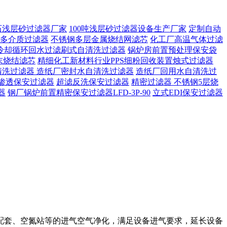
石浅层砂过滤器厂家
100吨浅层砂过滤器设备生产厂家
定制自动
多介质过滤器
不锈钢多层金属烧结网滤芯
化工厂高温气体过滤
冷却循环回水过滤刷式自清洗过滤器
锅炉房前置预处理保安袋
末烧结滤芯
精细化工新材料行业PPS细粉回收装置烛式过滤器
清洗过滤器
造纸厂密封水自清洗过滤器
造纸厂回用水自清洗过
渗透保安过滤器
超滤反洗保安过滤器
精密过滤器 不锈钢5层烧
器
钢厂锅炉前置精密保安过滤器LFD-3P-90
立式EDI保安过滤器
配套、空氮站等的进气空气净化，满足设备进气要求，延长设备