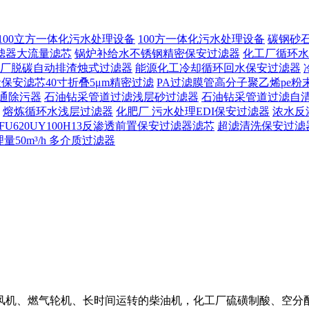
100立方一体化污水处理设备
100方一体化污水处理设备
碳钢砂
滤器大流量滤芯
锅炉补给水不锈钢精密保安过滤器
化工厂循环水
厂脱碳自动排渣烛式过滤器
能源化工冷却循环回水保安过滤器
保安滤芯40寸折叠5μm精密过滤
PA过滤膜管高分子聚乙烯pe粉
通除污器
石油钻采管道过滤浅层砂过滤器
石油钻采管道过滤自
熔炼循环水浅层过滤器
化肥厂 污水处理EDI保安过滤器
浓水反
FU620UY100H13反渗透前置保安过滤器滤芯
超滤清洗保安过滤
50m³/h 多介质过滤器
风机、燃气轮机、长时间运转的柴油机，化工厂硫磺制酸、空分