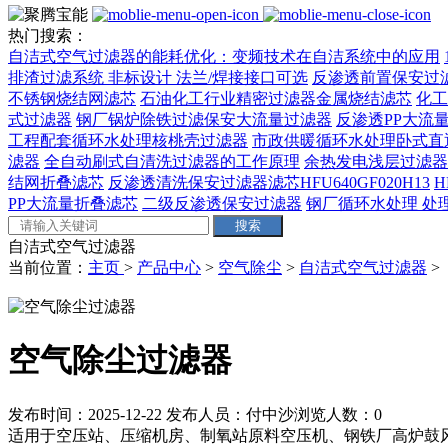
热门搜索：
自洁式空气过滤器的能耗优化：变频技术在自洁系统中的应用
排渣过滤系统 非标设计 法兰/焊接接口可选‌
反渗透前置保安过
不锈钢烧结网滤芯
石油化工行业精密过滤器金属烧结滤芯
化工
式过滤器
钢厂锅炉除铁过滤保安大流量过滤器
反渗透PP大流量
工程配套循环水处理核桃壳过滤器
市政供暖循环水处理卧式直
滤器
全自动刷式自清洗过滤器的工作原理
余热发电浅层过滤器
结网折叠滤芯
反渗透清洗保安过滤器滤芯HFU640GF020H13
H
PP大流量折叠滤芯
二级反渗透保安过滤器
钢厂循环水处理 处理量
自洁式空气过滤器
当前位置：
主页
>
产品中心
>
空气除尘
>
自洁式空气过滤器
>
空气除尘过滤器
发布时间：2025-12-22
发布人员：付中沙
浏览人数：
0
适用于空压站、压缩机房、制氧站原料空压机、钢铁厂高炉鼓