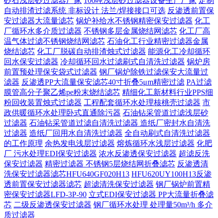
砂石浅层砂过滤器厂家
100吨浅层砂过滤器设备生产厂家
定制
自动排渣过滤系统 非标设计 法兰/焊接接口可选‌
反渗透前置保
安过滤器大流量滤芯
锅炉补给水不锈钢精密保安过滤器
化工
厂循环水多介质过滤器
不锈钢多层金属烧结网滤芯
化工厂高
温气体过滤不锈钢烧结网滤芯
石油化工行业精密过滤器金属
烧结滤芯
化工厂脱碳自动排渣烛式过滤器
能源化工冷却循环
回水保安过滤器
冷却循环回水过滤刷式自清洗过滤器
锅炉房
前置预处理保安袋式过滤器
钢厂锅炉除铁过滤保安大流量过
滤器
反渗透PP大流量保安滤芯40寸折叠5μm精密过滤
PA过滤
膜管高分子聚乙烯pe粉末烧结滤芯
精细化工新材料行业PPS细
粉回收装置烛式过滤器
工程配套循环水处理核桃壳过滤器
市
政供暖循环水处理卧式直通除污器
石油钻采管道过滤浅层砂
过滤器
石油钻采管道过滤自清洗过滤器
造纸厂密封水自清洗
过滤器
造纸厂回用水自清洗过滤器
全自动刷式自清洗过滤器
的工作原理
余热发电浅层过滤器
熔炼循环水浅层过滤器
化肥
厂 污水处理EDI保安过滤器
浓水反渗透保安过滤器
超滤反洗
保安过滤器
精密过滤器 不锈钢5层烧结网折叠滤芯
反渗透清
洗保安过滤器滤芯HFU640GF020H13
HFU620UY100H13反渗
透前置保安过滤器滤芯
超滤清洗保安过滤器
钢厂锅炉前置精
密保安过滤器LFD-3P-90
立式EDI保安过滤器 PP大流量折叠滤
芯
二级反渗透保安过滤器
钢厂循环水处理 处理量50m³/h 多介
质过滤器