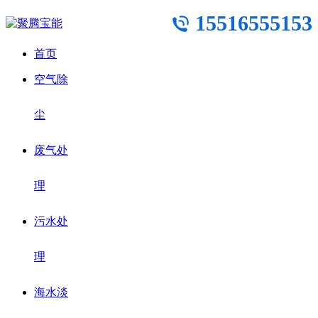
15516555153
首页
空气除
尘
废气处
理
污水处
理
海水淡