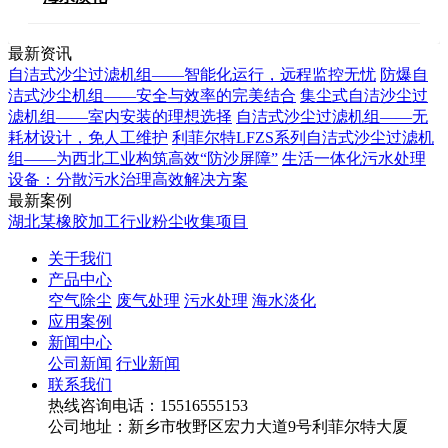
最新资讯
自洁式沙尘过滤机组——智能化运行，远程监控无忧
防爆自
洁式沙尘机组——安全与效率的完美结合
集尘式自洁沙尘过
滤机组——室内安装的理想选择
自洁式沙尘过滤机组——无
耗材设计，免人工维护
利菲尔特LFZS系列自洁式沙尘过滤机
组——为西北工业构筑高效“防沙屏障”
生活一体化污水处理
设备：分散污水治理高效解决方案
最新案例
湖北某橡胶加工行业粉尘收集项目
关于我们
产品中心
空气除尘
废气处理
污水处理
海水淡化
应用案例
新闻中心
公司新闻
行业新闻
联系我们
热线咨询电话：
15516555153
公司地址：新乡市牧野区宏力大道9号利菲尔特大厦