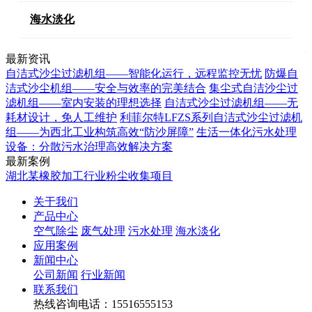
海水淡化
最新资讯
自洁式沙尘过滤机组——智能化运行，远程监控无忧
防爆自
洁式沙尘机组——安全与效率的完美结合
集尘式自洁沙尘过
滤机组——室内安装的理想选择
自洁式沙尘过滤机组——无
耗材设计，免人工维护
利菲尔特LFZS系列自洁式沙尘过滤机
组——为西北工业构筑高效“防沙屏障”
生活一体化污水处理
设备：分散污水治理高效解决方案
最新案例
湖北某橡胶加工行业粉尘收集项目
关于我们
产品中心
空气除尘
废气处理
污水处理
海水淡化
应用案例
新闻中心
公司新闻
行业新闻
联系我们
热线咨询电话：
15516555153