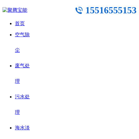
15516555153
首页
空气除
尘
废气处
理
污水处
理
海水淡