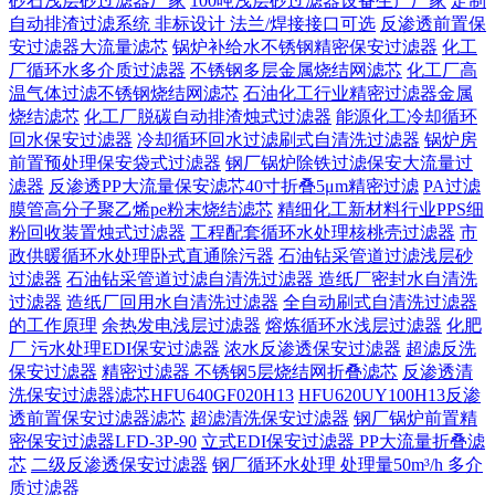
砂石浅层砂过滤器厂家
100吨浅层砂过滤器设备生产厂家
定制
自动排渣过滤系统 非标设计 法兰/焊接接口可选‌
反渗透前置保
安过滤器大流量滤芯
锅炉补给水不锈钢精密保安过滤器
化工
厂循环水多介质过滤器
不锈钢多层金属烧结网滤芯
化工厂高
温气体过滤不锈钢烧结网滤芯
石油化工行业精密过滤器金属
烧结滤芯
化工厂脱碳自动排渣烛式过滤器
能源化工冷却循环
回水保安过滤器
冷却循环回水过滤刷式自清洗过滤器
锅炉房
前置预处理保安袋式过滤器
钢厂锅炉除铁过滤保安大流量过
滤器
反渗透PP大流量保安滤芯40寸折叠5μm精密过滤
PA过滤
膜管高分子聚乙烯pe粉末烧结滤芯
精细化工新材料行业PPS细
粉回收装置烛式过滤器
工程配套循环水处理核桃壳过滤器
市
政供暖循环水处理卧式直通除污器
石油钻采管道过滤浅层砂
过滤器
石油钻采管道过滤自清洗过滤器
造纸厂密封水自清洗
过滤器
造纸厂回用水自清洗过滤器
全自动刷式自清洗过滤器
的工作原理
余热发电浅层过滤器
熔炼循环水浅层过滤器
化肥
厂 污水处理EDI保安过滤器
浓水反渗透保安过滤器
超滤反洗
保安过滤器
精密过滤器 不锈钢5层烧结网折叠滤芯
反渗透清
洗保安过滤器滤芯HFU640GF020H13
HFU620UY100H13反渗
透前置保安过滤器滤芯
超滤清洗保安过滤器
钢厂锅炉前置精
密保安过滤器LFD-3P-90
立式EDI保安过滤器 PP大流量折叠滤
芯
二级反渗透保安过滤器
钢厂循环水处理 处理量50m³/h 多介
质过滤器